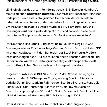
Spielbudenplatz ist einfach großartig“, so DBB-Präsident
Ingo Weiss
.
„Endlich gibt es das ersehnte internationale 3×3-Event in Hamburg“,
freut sich auch
Christoph Holstein
, Staatsrat der Behörde für Inneres
und Sport. „Nach zwei erfolgreichen Deutschen Meisterschaften
haben wir schon länger auf den nächsten Schritt hin gearbeitet und
unterstützen deshalb die Ausrichtung des ING Hamburg FIBA 3×3
Challengers auf dem Spielbudenplatz. Wir sind dankbar, diese neue
olympische Disziplin im Herzen von St. Pauli erleben zu dürfen.“
Der Deutsche Basketball Bund hofft, beim ING Hamburg FIBA 3×3
Challenger wieder Zuschauer begrüßen zu können. Dazu steht der DBB
im engen Austausch mit den Behörden der Stadt Hamburg. Weitere
Infos dazu folgen noch. Für die teilnehmenden Sportler, Offiziellen und
Helfer*innen wurde ein umfangreiches Hygienekonzept entwickelt,
um größtmöglichen Gesundheitsschutz zu gewährleisten.
Insgesamt umfasst die ING 3×3 Tour 2021 drei Stopps. Los ging es
bereits mit der 3×3 Champions Trophy Anfang Juni im Friedrich-
Ludwig-Jahn-Sportpark im Rahmen der Sportgroßveranstaltung „Die
Finals 2021“. Und Tourstopp Nummer zwei, die ING 3×3 German
Championship, steigt am 30. und 31. Juli in Düsseldorf. Den Abschluss
bildet dann der ING Hamburg FIBA 3×3 Challenger 2021.
Unterstützt wird die ING 3×3 Tour 2021 durch den langjährigen