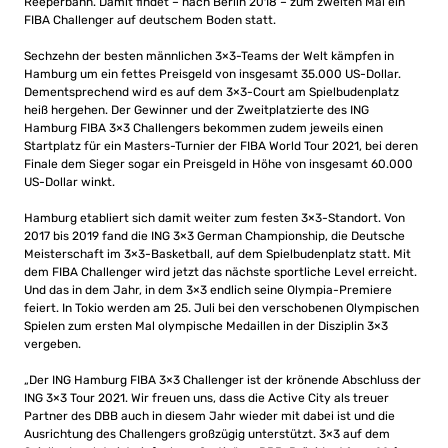
Reeperbahn. Damit findet – nach Berlin 2018 – zum zweiten Mal ein
FIBA Challenger auf deutschem Boden statt.
Sechzehn der besten männlichen 3×3-Teams der Welt kämpfen in
Hamburg um ein fettes Preisgeld von insgesamt 35.000 US-Dollar.
Dementsprechend wird es auf dem 3×3-Court am Spielbudenplatz
heiß hergehen. Der Gewinner und der Zweitplatzierte des ING
Hamburg FIBA 3×3 Challengers bekommen zudem jeweils einen
Startplatz für ein Masters-Turnier der FIBA World Tour 2021, bei deren
Finale dem Sieger sogar ein Preisgeld in Höhe von insgesamt 60.000
US-Dollar winkt.
Hamburg etabliert sich damit weiter zum festen 3×3-Standort. Von
2017 bis 2019 fand die ING 3×3 German Championship, die Deutsche
Meisterschaft im 3×3-Basketball, auf dem Spielbudenplatz statt. Mit
dem FIBA Challenger wird jetzt das nächste sportliche Level erreicht.
Und das in dem Jahr, in dem 3×3 endlich seine Olympia-Premiere
feiert. In Tokio werden am 25. Juli bei den verschobenen Olympischen
Spielen zum ersten Mal olympische Medaillen in der Disziplin 3×3
vergeben.
„Der ING Hamburg FIBA 3×3 Challenger ist der krönende Abschluss der
ING 3×3 Tour 2021. Wir freuen uns, dass die Active City als treuer
Partner des DBB auch in diesem Jahr wieder mit dabei ist und die
Ausrichtung des Challengers großzügig unterstützt. 3×3 auf dem