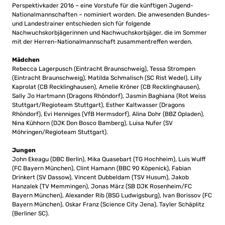
Perspektivkader 2016 – eine Vorstufe für die künftigen Jugend-
Nationalmannschaften – nominiert worden. Die anwesenden Bundes-
und Landestrainer entschieden sich für folgende
Nachwuchskorbjägerinnen und Nachwuchskorbjäger, die im Sommer
mit der Herren-Nationalmannschaft zusammentreffen werden.
Mädchen
Rebecca Lagerpusch (Eintracht Braunschweig), Tessa Strompen
(Eintracht Braunschweig), Matilda Schmalisch (SC Rist Wedel), Lilly
Kaprolat (CB Recklinghausen), Amelie Kröner (CB Recklinghausen),
Sally Jo Hartmann (Dragons Rhöndorf), Jasmin Baghiana (Rot Weiss
Stuttgart/Regioteam Stuttgart), Esther Kaltwasser (Dragons
Rhöndorf), Evi Henniges (VfB Hermsdorf), Alina Dohr (BBZ Opladen),
Nina Kühhorn (DJK Don Bosco Bamberg), Luisa Nufer (SV
Möhringen/Regioteam Stuttgart).
Jungen
John Ekeagu (DBC Berlin), Mika Quasebart (TG Hochheim), Luis Wulff
(FC Bayern München), Clint Hamann (BBC 90 Köpenick), Fabian
Drinkert (SV Dassow), Vincent Dubbeldam (TSV Husum), Jakob
Hanzalek (TV Memmingen), Jonas März (SB DJK Rosenheim/FC
Bayern München), Alexander Rib (BSG Ludwigsburg), Ivan Borissov (FC
Bayern München), Oskar Franz (Science City Jena), Tayler Schäplitz
(Berliner SC).