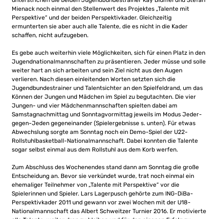
unterstrichen die beiden Jugendbundestrainer Kay Blümel und Stefan
Mienack noch einmal den Stellenwert des Projektes „Talente mit
Perspektive“ und der beiden Perspektivkader. Gleichzeitig
ermunterten sie aber auch alle Talente, die es nicht in die Kader
schaffen, nicht aufzugeben.
Es gebe auch weiterhin viele Möglichkeiten, sich für einen Platz in den
Jugendnationalmannschaften zu präsentieren. Jeder müsse und solle
weiter hart an sich arbeiten und sein Ziel nicht aus den Augen
verlieren. Nach diesen einleitenden Worten setzten sich die
Jugendbundestrainer und Talentsichter an den Spielfeldrand, um das
Können der Jungen und Mädchen im Spiel zu begutachten. Die vier
Jungen- und vier Mädchenmannschaften spielten dabei am
Samstagnachmittag und Sonntagvormittag jeweils im Modus Jeder-
gegen-Jeden gegeneinander (Spielergebnisse s. unten). Für etwas
Abwechslung sorgte am Sonntag noch ein Demo-Spiel der U22-
Rollstuhlbasketball-Nationalmannschaft. Dabei konnten die Talente
sogar selbst einmal aus dem Rollstuhl aus dem Korb werfen.
Zum Abschluss des Wochenendes stand dann am Sonntag die große
Entscheidung an. Bevor sie verkündet wurde, trat noch einmal ein
ehemaliger Teilnehmer von „Talente mit Perspektive“ vor die
Spielerinnen und Spieler. Lars Lagerpusch gehörte zum ING-DiBa-
Perspektivkader 2011 und gewann vor zwei Wochen mit der U18-
Nationalmannschaft das Albert Schweitzer Turnier 2016. Er motivierte