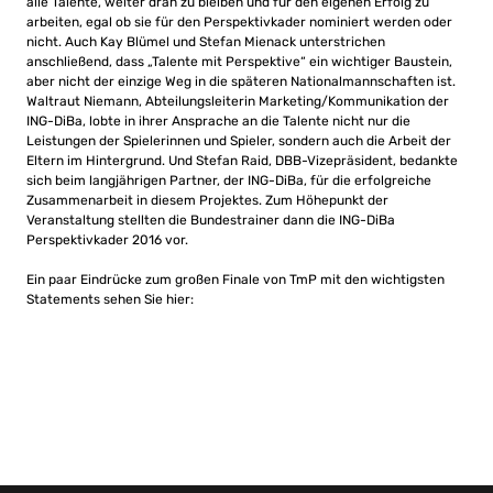
alle Talente, weiter dran zu bleiben und für den eigenen Erfolg zu
arbeiten, egal ob sie für den Perspektivkader nominiert werden oder
nicht. Auch Kay Blümel und Stefan Mienack unterstrichen
anschließend, dass „Talente mit Perspektive“ ein wichtiger Baustein,
aber nicht der einzige Weg in die späteren Nationalmannschaften ist.
Waltraut Niemann, Abteilungsleiterin Marketing/Kommunikation der
ING-DiBa, lobte in ihrer Ansprache an die Talente nicht nur die
Leistungen der Spielerinnen und Spieler, sondern auch die Arbeit der
Eltern im Hintergrund. Und Stefan Raid, DBB-Vizepräsident, bedankte
sich beim langjährigen Partner, der ING-DiBa, für die erfolgreiche
Zusammenarbeit in diesem Projektes. Zum Höhepunkt der
Veranstaltung stellten die Bundestrainer dann die ING-DiBa
Perspektivkader 2016 vor.
Ein paar Eindrücke zum großen Finale von TmP mit den wichtigsten
Statements sehen Sie hier: