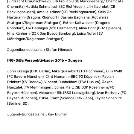
(Eintracht Braunschweig), Lilli Frölich (TSG Markkleeberg/ Chemcats
Chemnitz) Matilda Schmalisch (SC Rist Wedel), Lilly Kaprolat (CB
Recklinghausen), Amelie Kröner (CB Recklinghausen), Sally Jo
Hartmann (Dragons Rhöndorf), Jasmin Baghiana (Rot Weiss
Stuttgart/Regioteam Stuttgart), Esther Kaltwasser (Dragons
Rhöndorf), Evi Henniges (VfB Hermsdorf), Alina Dohr (BBZ Opladen),
Nina Kühhorn (DJK Don Bosco Bamberg), Luisa Nufer (SV
Möhringen/Regioteam Stuttgart).
Jugendbundestrainer: Stefan Mienack
ING-DiBa Perspektivkader 2016 – Jungen
John Ekeagu (DBC Berlin), Mika Quasebart (TG Hochheim), Luis Wulff
(FC Bayern München), Clint Hamann (BBC 90 Köpenick), Fabian
Drinkert (SV Dassow), Vincent Dubbeldam (TSV Husum), Jakob
Hanzalek (TV Memmingen), Jonas März (SB DJK Rosenheim/FC
Bayern München), Alexander Rib (BSG Ludwigsburg), Ivan Borissov (FC
Bayern München), Oskar Franz (Science City Jena), Tayler Schäplitz
(Berliner SC).
Jugend-Bundestrainer: Kay Blümel