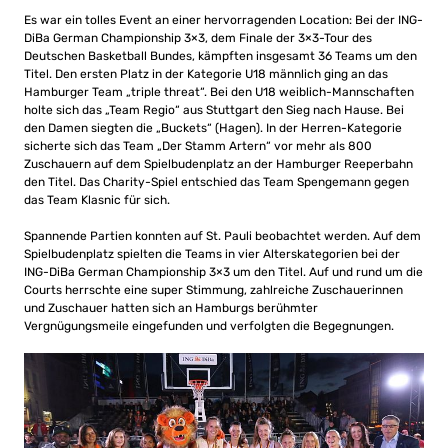
Es war ein tolles Event an einer hervorragenden Location: Bei der ING-
DiBa German Championship 3×3, dem Finale der 3×3-Tour des
Deutschen Basketball Bundes, kämpften insgesamt 36 Teams um den
Titel. Den ersten Platz in der Kategorie U18 männlich ging an das
Hamburger Team „triple threat“. Bei den U18 weiblich-Mannschaften
holte sich das „Team Regio“ aus Stuttgart den Sieg nach Hause. Bei
den Damen siegten die „Buckets“ (Hagen). In der Herren-Kategorie
sicherte sich das Team „Der Stamm Artern“ vor mehr als 800
Zuschauern auf dem Spielbudenplatz an der Hamburger Reeperbahn
den Titel. Das Charity-Spiel entschied das Team Spengemann gegen
das Team Klasnic für sich.
Spannende Partien konnten auf St. Pauli beobachtet werden. Auf dem
Spielbudenplatz spielten die Teams in vier Alterskategorien bei der
ING-DiBa German Championship 3×3 um den Titel. Auf und rund um die
Courts herrschte eine super Stimmung, zahlreiche Zuschauerinnen
und Zuschauer hatten sich an Hamburgs berühmter
Vergnügungsmeile eingefunden und verfolgten die Begegnungen.