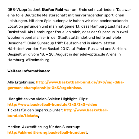
DBB-Vizepräsident
Stefan Raid
war am Ende sehr zufrieden: “Das war
eine tolle Deutsche Meisterschaft mit hervorragenden sportlichen
Leistungen. Mit dem Spielbudenplatz haben wir eine beeindruckende
Location gefunden und man hat gemerkt, dass Hamburg Lust hat auf
Basketball. Als Hamburger freue ich mich, dass der Supercup in zwei
Wochen ebenfalls hier in der Stadt stattfindet und hoffe auf viele
Besucher”. Beim Supercup trifft Deutschland in einem letzten
Härtetest vor der EuroBasket 2017 auf Polen, Russland und Serbien.
Gespielt wird vom 18. – 20. August in der edel-optics.de Arena in
Hamburg-Wilhelmsburg.
Weitere Informationen:
Alle Ergebnisse:
http://www.basketball-bund.de/3×3/ing-diba-
german-championship-3×3/ergebnisse
.
Hier gibt es von vielen Spielen Highlight-Clips:
http://www.basketball-bund.de/3×3/3×3-video
Tickets für den Supercup unter:
http://www.basketball-
bund.de/tickets
.
Medien-Akkreditierung für den Supercup:
http://akkreditierung.basketball-bund.net
.