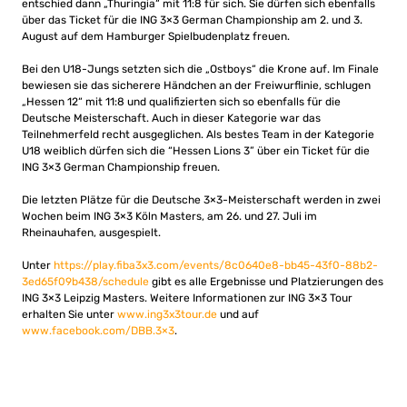
entschied dann „Thuringia“ mit 11:8 für sich. Sie dürfen sich ebenfalls
über das Ticket für die ING 3×3 German Championship am 2. und 3.
August auf dem Hamburger Spielbudenplatz freuen.
Bei den U18-Jungs setzten sich die „Ostboys“ die Krone auf. Im Finale
bewiesen sie das sicherere Händchen an der Freiwurflinie, schlugen
„Hessen 12“ mit 11:8 und qualifizierten sich so ebenfalls für die
Deutsche Meisterschaft. Auch in dieser Kategorie war das
Teilnehmerfeld recht ausgeglichen. Als bestes Team in der Kategorie
U18 weiblich dürfen sich die “Hessen Lions 3” über ein Ticket für die
ING 3×3 German Championship freuen.
Die letzten Plätze für die Deutsche 3×3-Meisterschaft werden in zwei
Wochen beim ING 3×3 Köln Masters, am 26. und 27. Juli im
Rheinauhafen, ausgespielt.
Unter
https://play.fiba3x3.com/events/8c0640e8-bb45-43f0-88b2-
3ed65f09b438/schedule
gibt es alle Ergebnisse und Platzierungen des
ING 3×3 Leipzig Masters. Weitere Informationen zur ING 3×3 Tour
erhalten Sie unter
www.ing3x3tour.de
und auf
www.facebook.com/DBB.3×3
.