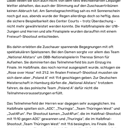
Dabei ließen sie sich auch nicht von dem teils wechselhaften Leipziger
Wetter abhalten, das auch der Stimmung auf den Zuschauertribünen
keinen Abbruch tat. Am Samstagnachmittag sah es mit Sonnenschein
noch gut aus, abends wurde der Regen allerdings doch so heftig, dass
die sichere Bespielbarkeit des Center Courts – trotz Überdachung –
nicht mehr gewährleistet werden konnte. Die Halbfinalspiele der U18-
Jungen und Herren und alle Finalspiele wurden daraufhin mit einem
Freiwurf-Shootout entschieden.
Bis dahin erlebten die Zuschauer spannende Begegnungen mit oft
spektakulären Spielszenen. Bei den Damen sorgte vor allem das Team
„National Allstars“ um DBB-Nationalspielerin Theresa Simon für
Aufsehen. Sie dominierten das Teilnehmerfeld bis zum Einzug ins
Finale. Im Halbfinale, das noch normal ausgespielt wurde, schlugen sie
„Rose over Hose“ mit 21:2. Im finalen Freiwurf-Shootout mussten sie
sich dann aber „Poland A“ mit 11:4 geschlagen geben. Zur Deutschen
Meisterschaft in Hamburg dürfen die „National Allstars“ trotzdem
fahren, da das polnische Team „Poland A“ dafür nicht die
Teilnahmevoraussetzungen erfüllt.
Das Teilnehmerfeld der Herren war dagegen sehr ausgeglichen. Ins
Halbfinale spielten sich „ADC“, „Thuringia“, „Team Thüringen West“ und
„Just4Fun“. Per Shootout kamen „Just4Fun“, die im Habfinal-Shootout
mit 11:10 gegen ADC“ gewannen und „Thuringia“, die im Halbfinal-
Shootout „Team Thüringen West“ mit 11:6 besiegten, ins Finale. Das