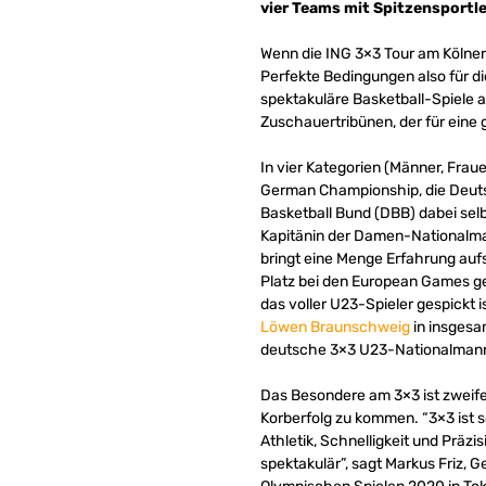
vier Teams mit Spitzensportle
Wenn die ING 3×3 Tour am Kölner
Perfekte Bedingungen also für d
spektakuläre Basketball-Spiele au
Zuschauertribünen, der für eine
In vier Kategorien (Männer, Frau
German Championship, die Deutsc
Basketball Bund (DBB) dabei sel
Kapitänin der Damen-Nationalma
bringt eine Menge Erfahrung auf
Platz bei den European Games gem
das voller U23-Spieler gespickt 
Löwen Braunschweig
in insgesa
deutsche 3×3 U23-Nationalman
Das Besondere am 3×3 ist zweifel
Korberfolg zu kommen. “3×3 ist 
Athletik, Schnelligkeit und Präzi
spektakulär”, sagt Markus Friz,