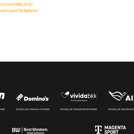
ram.com/dbb.3×3/
com/user/3x3planet
RTNER
OFFIZIELLER PREMIUM-PARTNER
OFFIZIELLER GESUNDHEITSPARTNER
OFFIZIELLER KREUZFAH