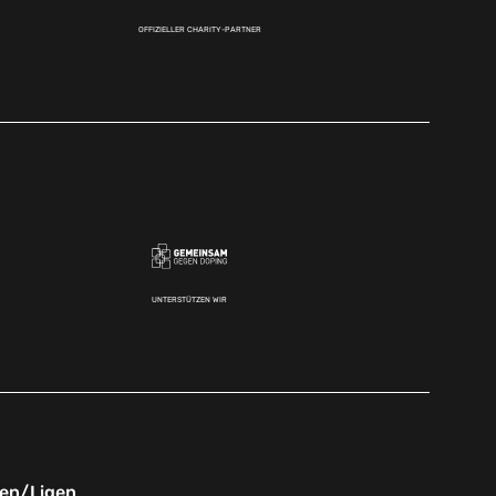
OFFIZIELLER CHARITY-PARTNER
UNTERSTÜTZEN WIR
nen/Ligen