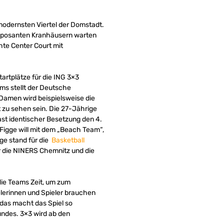
modernsten Viertel der Domstadt.
 imposanten Kranhäusern warten
chte Center Court mit
artplätze für die ING 3×3
ms stellt der Deutsche
Damen wird beispielsweise die
zu sehen sein. Die 27-Jährige
ast identischer Besetzung den 4.
 Figge will mit dem „Beach Team“,
ge stand für die
Basketball
ür die NINERS Chemnitz und die
die Teams Zeit, um zum
lerinnen und Spieler brauchen
, das macht das Spiel so
undes. 3×3 wird ab den