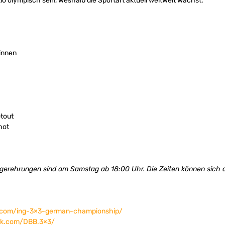
o olympisch sein, weshalb die Sportart aktuell weltweit wächst.
/innen
tout
hot
iegerehrungen sind am Samstag ab 18:00 Uhr. Die Zeiten können sich
3.com/ing-3×3-german-championship/
ok.com/DBB.3×3/