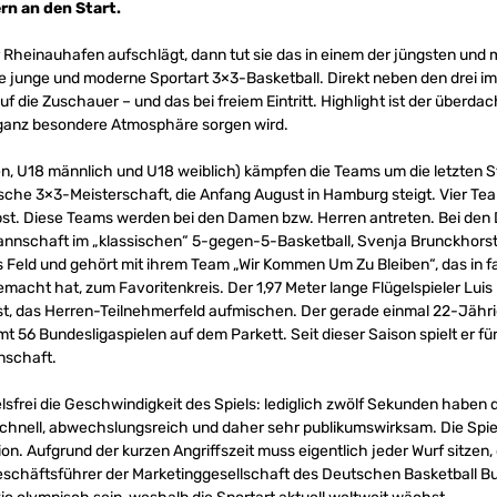
rn an den Start.
 Rheinauhafen aufschlägt, dann tut sie das in einem der jüngsten und 
ie junge und moderne Sportart 3×3-Basketball. Direkt neben den drei
f die Zuschauer – und das bei freiem Eintritt. Highlight ist der überda
 ganz besondere Atmosphäre sorgen wird.
en, U18 männlich und U18 weiblich) kämpfen die Teams um die letzten St
he 3×3-Meisterschaft, die Anfang August in Hamburg steigt. Vier Tea
bst. Diese Teams werden bei den Damen bzw. Herren antreten. Bei den 
nnschaft im „klassischen“ 5-gegen-5-Basketball, Svenja Brunckhorst 
s Feld und gehört mit ihrem Team „Wir Kommen Um Zu Bleiben“, das in f
acht hat, zum Favoritenkreis. Der 1,97 Meter lange Flügelspieler Luis
ist, das Herren-Teilnehmerfeld aufmischen. Der gerade einmal 22-Jähri
mt 56 Bundesligaspielen auf dem Parkett. Seit dieser Saison spielt er f
nschaft.
sfrei die Geschwindigkeit des Spiels: lediglich zwölf Sekunden haben 
schnell, abwechslungsreich und daher sehr publikumswirksam. Die Spie
sion. Aufgrund der kurzen Angriffszeit muss eigentlich jeder Wurf sitzen
 Geschäftsführer der Marketinggesellschaft des Deutschen Basketball B