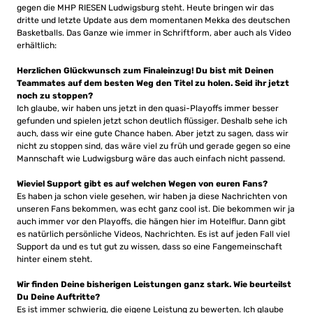
gegen die MHP RIESEN Ludwigsburg steht. Heute bringen wir das
dritte und letzte Update aus dem momentanen Mekka des deutschen
Basketballs. Das Ganze wie immer in Schriftform, aber auch als Video
erhältlich:
Herzlichen Glückwunsch zum Finaleinzug! Du bist mit Deinen
Teammates auf dem besten Weg den Titel zu holen. Seid ihr jetzt
noch zu stoppen?
Ich glaube, wir haben uns jetzt in den quasi-Playoffs immer besser
gefunden und spielen jetzt schon deutlich flüssiger. Deshalb sehe ich
auch, dass wir eine gute Chance haben. Aber jetzt zu sagen, dass wir
nicht zu stoppen sind, das wäre viel zu früh und gerade gegen so eine
Mannschaft wie Ludwigsburg wäre das auch einfach nicht passend.
Wieviel Support gibt es auf welchen Wegen von euren Fans?
Es haben ja schon viele gesehen, wir haben ja diese Nachrichten von
unseren Fans bekommen, was echt ganz cool ist. Die bekommen wir ja
auch immer vor den Playoffs, die hängen hier im Hotelflur. Dann gibt
es natürlich persönliche Videos, Nachrichten. Es ist auf jeden Fall viel
Support da und es tut gut zu wissen, dass so eine Fangemeinschaft
hinter einem steht.
Wir finden Deine bisherigen Leistungen ganz stark. Wie beurteilst
Du Deine Auftritte?
Es ist immer schwierig, die eigene Leistung zu bewerten. Ich glaube