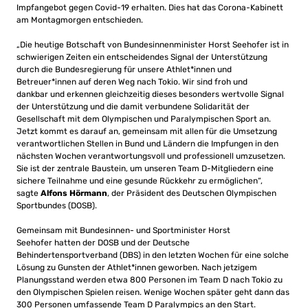
Impfangebot gegen Covid-19 erhalten. Dies hat das Corona-Kabinett
am Montagmorgen entschieden.
„Die heutige Botschaft von Bundesinnenminister Horst Seehofer ist in
schwierigen Zeiten ein entscheidendes Signal der Unterstützung
durch die Bundesregierung für unsere Athlet*innen und
Betreuer*innen auf deren Weg nach Tokio. Wir sind froh und
dankbar und erkennen gleichzeitig dieses besonders wertvolle Signal
der Unterstützung und die damit verbundene Solidarität der
Gesellschaft mit dem Olympischen und Paralympischen Sport an.
Jetzt kommt es darauf an, gemeinsam mit allen für die Umsetzung
verantwortlichen Stellen in Bund und Ländern die Impfungen in den
nächsten Wochen verantwortungsvoll und professionell umzusetzen.
Sie ist der zentrale Baustein, um unseren Team D-Mitgliedern eine
sichere Teilnahme und eine gesunde Rückkehr zu ermöglichen“,
sagte
Alfons Hörmann
, der Präsident des Deutschen Olympischen
Sportbundes (DOSB).
Gemeinsam mit Bundesinnen- und Sportminister Horst
Seehofer hatten der DOSB und der Deutsche
Behindertensportverband (DBS) in den letzten Wochen für eine solche
Lösung zu Gunsten der Athlet*innen geworben. Nach jetzigem
Planungsstand werden etwa 800 Personen im Team D nach Tokio zu
den Olympischen Spielen reisen. Wenige Wochen später geht dann das
300 Personen umfassende Team D Paralympics an den Start.