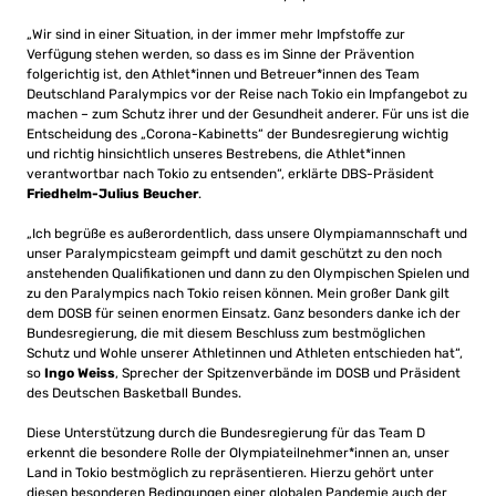
„Wir sind in einer Situation, in der immer mehr Impfstoffe zur
Verfügung stehen werden, so dass es im Sinne der Prävention
folgerichtig ist, den Athlet*innen und Betreuer*innen des Team
Deutschland Paralympics vor der Reise nach Tokio ein Impfangebot zu
machen – zum Schutz ihrer und der Gesundheit anderer. Für uns ist die
Entscheidung des „Corona-Kabinetts“ der Bundesregierung wichtig
und richtig hinsichtlich unseres Bestrebens, die Athlet*innen
verantwortbar nach Tokio zu entsenden“, erklärte DBS-Präsident
Friedhelm-Julius Beucher
.
„Ich begrüße es außerordentlich, dass unsere Olympiamannschaft und
unser Paralympicsteam geimpft und damit geschützt zu den noch
anstehenden Qualifikationen und dann zu den Olympischen Spielen und
zu den Paralympics nach Tokio reisen können. Mein großer Dank gilt
dem DOSB für seinen enormen Einsatz. Ganz besonders danke ich der
Bundesregierung, die mit diesem Beschluss zum bestmöglichen
Schutz und Wohle unserer Athletinnen und Athleten entschieden hat“,
so
Ingo Weiss
, Sprecher der Spitzenverbände im DOSB und Präsident
des Deutschen Basketball Bundes.
Diese Unterstützung durch die Bundesregierung für das Team D
erkennt die besondere Rolle der Olympiateilnehmer*innen an, unser
Land in Tokio bestmöglich zu repräsentieren. Hierzu gehört unter
diesen besonderen Bedingungen einer globalen Pandemie auch der