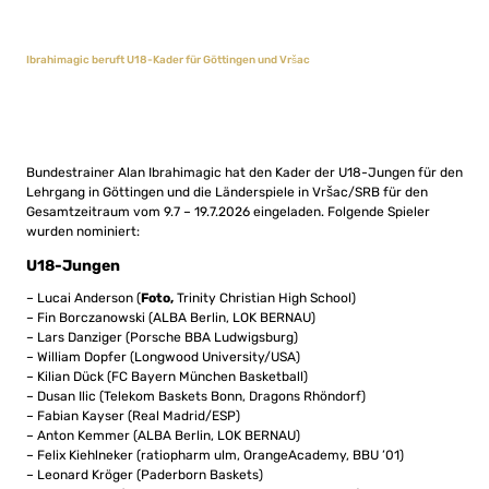
Ibrahimagic beruft U18-Kader für Göttingen und Vršac
Bundestrainer Alan Ibrahimagic hat den Kader der U18-Jungen für den
Lehrgang in Göttingen und die Länderspiele in Vršac/SRB für den
Gesamtzeitraum vom 9.7 – 19.7.2026 eingeladen. Folgende Spieler
wurden nominiert:
U18-Jungen
– Lucai Anderson (
Foto,
Trinity Christian High School)
– Fin Borczanowski (ALBA Berlin, LOK BERNAU)
– Lars Danziger (Porsche BBA Ludwigsburg)
– William Dopfer (Longwood University/USA)
– Kilian Dück (FC Bayern München Basketball)
– Dusan Ilic (Telekom Baskets Bonn, Dragons Rhöndorf)
– Fabian Kayser (Real Madrid/ESP)
– Anton Kemmer (ALBA Berlin, LOK BERNAU)
– Felix Kiehlneker (ratiopharm ulm, OrangeAcademy, BBU ’01)
– Leonard Kröger (Paderborn Baskets)