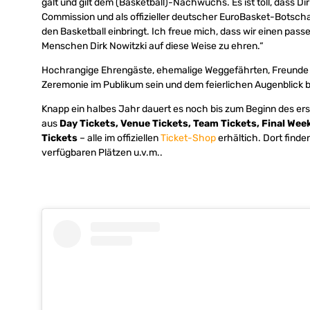
galt und gilt dem (Basketball)-Nachwuchs. Es ist toll, dass Di
Commission und als offizieller deutscher EuroBasket-Botscha
den Basketball einbringt. Ich freue mich, dass wir einen p
Menschen Dirk Nowitzki auf diese Weise zu ehren.“
Hochrangige Ehrengäste, ehemalige Weggefährten, Freunde u
Zeremonie im Publikum sein und dem feierlichen Augenblick
Knapp ein halbes Jahr dauert es noch bis zum Beginn des ers
aus
Day Tickets, Venue Tickets, Team Tickets, Final Wee
Tickets
– alle im offiziellen
Ticket-Shop
erhältich. Dort finden
verfügbaren Plätzen u.v.m..