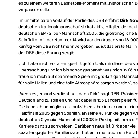
es zu einem weiteren Basketball-Moment mit „historischer Be
verpassen sollte.
Im unmittelbaren Vorlauf der Partie des DBB erfährt
Dirk Now
deutschen Nationalmannschaftstrikot aktiv, Mitglied der 
deutschen EM-Silber-Mannschaft 2005, die größtmögliche E
Sein Trikot mit der Nummer 14 wird vor den Augen von 18.0
künftig vom DBB nicht mehr vergeben. Es ist das erste Mal i
der DBB diese Ehrung vergibt.
„Ich habe mich vor allem geehrt gefühlt, als mir diese Idee 
Überraschung und ich bin schon gespannt, was mich in Köln 
freue ich mich auf spannende Spiele mit großartigen Mannscha
für volle Hallen und eine tolle Atmosphäre sorgen werden“, s
„Wenn es jemand verdient hat, dann Dirk“, sagt DBB-Präside
Deutschland zu spielen und hat dabei in 153 Länderspielen fü
Die kann ich unmöglich alle aufzählen, aber ich erinnere mich
Halbfinale 2005 gegen Spanien, an seine 47 Punkte gegen A
deutschen Olympia-Mannschaft 2008 in Peking mit ihm als F
Karriere ganz zu schweigen. Darüber hinaus ist Dirk aber viel
sozial engagierter Familienvater hat er immer auch ein Herz