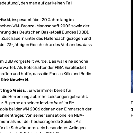
deutung“, den man auf gar keinen Fall
itzki
, insgesamt über 20 Jahre lang im
deutschen WM-Bronze-Mannschaft 2002 sowie der
hrung des Deutschen Basketball Bundes (DBB).
00 Zuschauern unter das Hallendach gezogen und
n der 73-jährigen Geschichte des Verbandes, dass
vom DBB vorgestellt wurde. Das war eine schöne
erwartet. Als Botschafter der FIBA EuroBasket
ften und hoffe, dass die Fans in Köln und Berlin
o
Dirk Nowitzki.
nt
Ingo Weiss
, „Er war immer bereit für
r die Herren unglaubliche Leistungen gebracht.
D
 z.B. gerne an seinen letzten Wurf im EM-
g
ngola bei der WM 2006 oder an den Einmarsch der
F
ahnenträger. Von seiner sensationellen NBA-
 mehr als nur der herausragende Spieler. Als
 für die Schwächeren, ein besonderes Anliegen