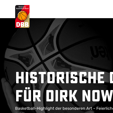
Suchvorschläge
Lorem Ipsum
Dolor Sit
Amet Valputo
Historische
für Dirk Now
Basketball-Highlight der besonderen Art – Feierli