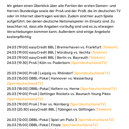
Wir geben einen Überblick über alle Partien der ersten Damen- und
Herren-Bundesliga sowie der ProA und der ProB, die im deutschen TV
oder im Internet übertragen werden. Zudem sind hier auch Spiele
aufgeführt, bei denen deutsche Nationalspieler im Einsatz sind. Zu
beachten ist, dass alle Angaben vorläufig sind und es zu etwaigen
Verschiebungen kommen kann. Außerdem sind einige Angebote
kostenpflichtig
24.03 (19:00) easyCredit BBL | Bremerhaven vs. Frankfurt
(Telekom)
24.03 (19:00) easyCredit BBL | Würzburg vs. Vechta
(Telekom)
24.03 (19:00) easyCredit BBL | Berlin vs. Bayreuth
(Telekom)
24.03 (19:30) ProA | Köln vs. Paderborn
(Sportdeutschland.TV)
25.03 (14:00) ProB | Leipzig vs. Rhöndorf
(Sportdeutschland.TV)
25.03 (15:00) DBBL-Pokal | Hannover vs. Wasserburg
(Sportdeutschland.TV)
25.03 (18:00) DBBL-Pokal | Keltern vs. Herne
(Sportdeutschland.TV)
25.03 (19:00) ProA | Oettinger Rockets vs. Baunach Young Pikes
(Sportdeutschland.TV)
25.03 (19:00) ProA | Trier vs. Nürnberg
(Sportdeutschland.TV)
25.03 (20:30) easyCredit BBL | Tübingen vs. Göttingen
(Telekom)
26.03 (12:00) DBBL-Pokal | Spiel um Platz 3
(Sportdeutschland.TV)
26.03 (15:00) DBBL-Pokal | Finale
(Sportdeutschland.TV)