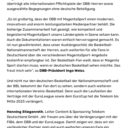
überträgt alle internationalen Pflichtspiele der DBB-Herren sowie
ausgewählte Begegnungen ohne deutsche Beteiligung.
„Es ist großartig, dass der DBB mit MagentaSport einen modernen,
innovativen und enorm leistungsstarken Medienpartner behält. Die
bisherige Zusammenarbeit hat gezeigt, wie kompetent und
begeisternd MagentaSport unsere Länderspiele in Szene setzen kann.
Auch die Dokumentationen waren einfach hervorragend gemacht. Es
ist nun gewährleistet, dass unser Aushängeschild, die Basketball-
Nationalmannschaft der Herren, auch weiterhin für alle Fans in
Deutschland über die verschiedenen MagentaSport-Angebote
kostenfrei empfangbar ist. Der Basketball-Fan weiß, dass er Magenta
Sport starten muss, wenn er deutschen Basketball sehen möchte. Das
freut mich sehr“, so
DBB-Präsident Ingo Weiss
.
Und nicht nur den deutschen Basketball der Nationalmannschaft und
der BBL bekommt der Fan dort zu sehen, sondern auch weiteren
internationalen Vereins-Basketball. Denn auch die Laufzeiten der
Verträge mit der EuroLeague sowie dem EuroCup hat die Telekom bis
Mitte 2023 verlängert.
Henning Stiegenroth
, Leiter Content & Sponsoring Telekom
Deutschland GmbH: „Wir freuen uns über die Verlängerungen mit der
FIBA, dem DBB und der EuroLeague. Damit zeigen wir, dass wir ein
verlässlicher Partner sind und auch weiterhin unseren Fans ein