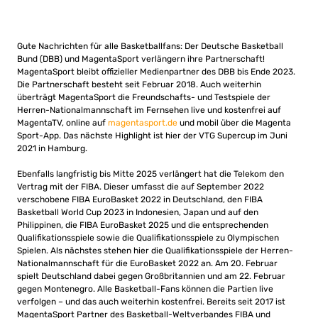
Gute Nachrichten für alle Basketballfans: Der Deutsche Basketball
Bund (DBB) und MagentaSport verlängern ihre Partnerschaft!
MagentaSport bleibt offizieller Medienpartner des DBB bis Ende 2023.
Die Partnerschaft besteht seit Februar 2018. Auch weiterhin
überträgt MagentaSport die Freundschafts- und Testspiele der
Herren-Nationalmannschaft im Fernsehen live und kostenfrei auf
MagentaTV, online auf
magentasport.de
und mobil über die Magenta
Sport-App. Das nächste Highlight ist hier der VTG Supercup im Juni
2021 in Hamburg.
Ebenfalls langfristig bis Mitte 2025 verlängert hat die Telekom den
Vertrag mit der FIBA. Dieser umfasst die auf September 2022
verschobene FIBA EuroBasket 2022 in Deutschland, den FIBA
Basketball World Cup 2023 in Indonesien, Japan und auf den
Philippinen, die FIBA EuroBasket 2025 und die entsprechenden
Qualifikationsspiele sowie die Qualifikationsspiele zu Olympischen
Spielen. Als nächstes stehen hier die Qualifikationsspiele der Herren-
Nationalmannschaft für die EuroBasket 2022 an. Am 20. Februar
spielt Deutschland dabei gegen Großbritannien und am 22. Februar
gegen Montenegro. Alle Basketball-Fans können die Partien live
verfolgen – und das auch weiterhin kostenfrei. Bereits seit 2017 ist
MagentaSport Partner des Basketball-Weltverbandes FIBA und