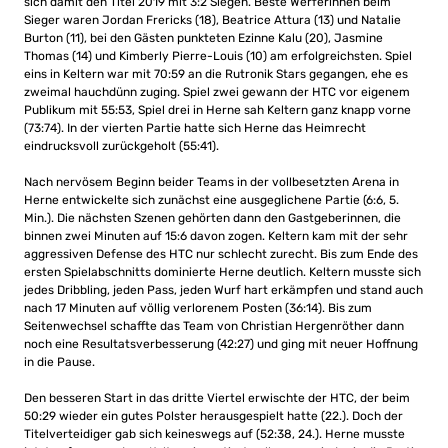
sich damit den Titel 2019 mit 3:2 Siegen. Beste Werferinnen beim
Sieger waren Jordan Frericks (18), Beatrice Attura (13) und Natalie
Burton (11), bei den Gästen punkteten Ezinne Kalu (20), Jasmine
Thomas (14) und Kimberly Pierre-Louis (10) am erfolgreichsten. Spiel
eins in Keltern war mit 70:59 an die Rutronik Stars gegangen, ehe es
zweimal hauchdünn zuging. Spiel zwei gewann der HTC vor eigenem
Publikum mit 55:53, Spiel drei in Herne sah Keltern ganz knapp vorne
(73:74). In der vierten Partie hatte sich Herne das Heimrecht
eindrucksvoll zurückgeholt (55:41).
Nach nervösem Beginn beider Teams in der vollbesetzten Arena in
Herne entwickelte sich zunächst eine ausgeglichene Partie (6:6, 5.
Min.). Die nächsten Szenen gehörten dann den Gastgeberinnen, die
binnen zwei Minuten auf 15:6 davon zogen. Keltern kam mit der sehr
aggressiven Defense des HTC nur schlecht zurecht. Bis zum Ende des
ersten Spielabschnitts dominierte Herne deutlich. Keltern musste sich
jedes Dribbling, jeden Pass, jeden Wurf hart erkämpfen und stand auch
nach 17 Minuten auf völlig verlorenem Posten (36:14). Bis zum
Seitenwechsel schaffte das Team von Christian Hergenröther dann
noch eine Resultatsverbesserung (42:27) und ging mit neuer Hoffnung
in die Pause.
Den besseren Start in das dritte Viertel erwischte der HTC, der beim
50:29 wieder ein gutes Polster herausgespielt hatte (22.). Doch der
Titelverteidiger gab sich keineswegs auf (52:38, 24.). Herne musste