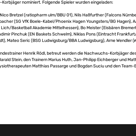
Korbjäger nominiert. Folgende Spieler wurden eingeladen:
 Nico Bretzel (ratiopharm ulm/BBU 01), Nils Haßfurther (Falcons Nürn
bacher (SG VfK Boele-Kabel/Phoenix Hagen Youngsters/BG Hagen), Aa
 Lich/Basketball Akademie Mittelhessen), Bo Meister (Eisbären Bremerh
ladimir Pinchuk (EN Baskets Schwelm), Niklas Pons (Eintracht Frankf
), Mateo Seric (BSG Ludwigsburg/BBA Ludwigsburg), Arne Wendler (
r
Bundestrainer Henrik Rödl, betreut werden die Nachwuchs-Korbjäger de
arald Stein, den Trainern Marius Huth, Jan-Philipp Eichberger und Mat
hysiotherapeuten Matthias Passarge und Bogdan Suciu und den Team-B