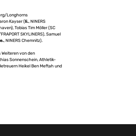
berg/Longhorns
ron Kayser (
li.
, NINERS
aven), Tobias Tim Möller (SC
urt/FRAPORT SKYLINERS), Samuel
e.
, NINERS Chemnitz).
s Weiteren von den
thias Sonnenschein, Athletik-
etreuern Heikel Ben Meftah und