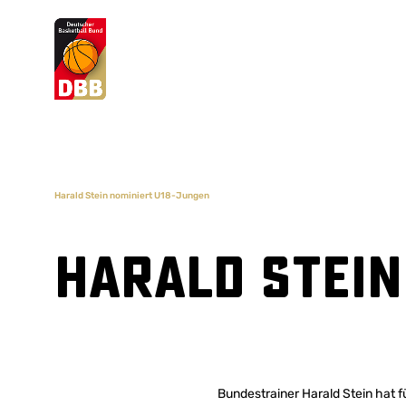
Suchvorschläge
Lorem Ipsum
Dolor Sit
Amet Valputo
Harald Stein nominiert U18-Jungen
Harald Stein
Bundestrainer Harald Stein hat