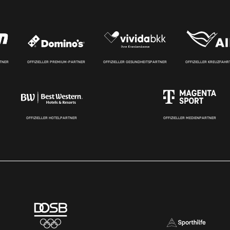
RTNER
OFFIZIELLER PREMIUM-PARTNER
OFFIZIELLER GESUNDHEITSPARTNER
OFFIZIELLER KREUZFAH
OFFIZIELLER HOTELPARTNER
OFFIZIELLER MEDIENPARTNER