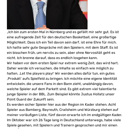
„Ich bin zum ersten Mal in Nürnberg und es gefällt mir sehr gut. Es ist
eine aufregende Zeit für den deutschen Basketball, eine großartige
Möglichkeit. Dass ich ein Teil davon sein darf, ist eine Ehre für mich.
Ich hatte sehr gute Gespräche mit den Spielern, mit dem Staff. Es ist
ein bisschen früh, um nervös zu sein, aber ohne Nervosität geht es
nicht. Ich brenne darauf, dass es endlich losgehen kann.
Wir haben vor dem ersten Spiel nur extrem wenig Zeit, das wird hart.
Daher werde ich versuchen, die Inhalte so einfach wie möglich zu
halten. ‚Let the players play!‘ Wir werden alles dafür tun, ein gutes
‚Produkt‘ aufs Spielfeld zu bringen. Ich möchte eine eigene Identität
entwickeln, die unsere Fans in den Bann zieht, unabhängig davon,
welche Spieler auf dem Parkett sind. Es gibt extrem viel talentierte
junge Spieler in der BBL. Zum Beispiel könnte Justus Hollatz unser
Point Guard der Zukunft sein.
Es werden sicher Spieler hier aus der Region im Kader stehen. Acht
Spieler aus Bamberg, Bayreuth, Crailsheim und Würzburg stehen auf
meiner vorläufigen Liste, fünf davon erwarte ich im endgültigen Kader.
Im Oktober war ich 26 Tage lang in Deutschland unterwegs, habe viele
Spiele gesehen, mit Spielern und Trainern gesprochen und mir einen