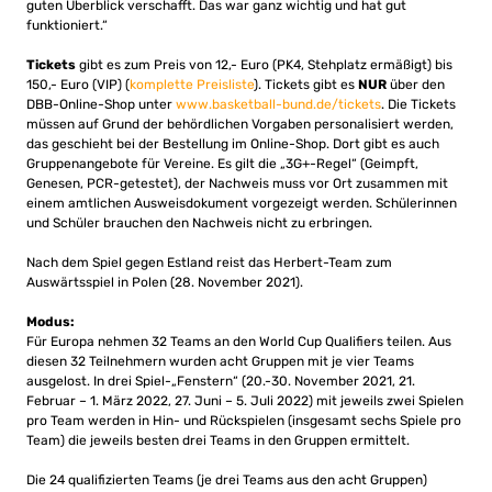
guten Überblick verschafft. Das war ganz wichtig und hat gut
funktioniert.“
Tickets
gibt es zum Preis von 12,- Euro (PK4, Stehplatz ermäßigt) bis
150,- Euro (VIP) (
komplette Preisliste
). Tickets gibt es
NUR
über den
DBB-Online-Shop unter
www.basketball-bund.de/tickets
. Die Tickets
müssen auf Grund der behördlichen Vorgaben personalisiert werden,
das geschieht bei der Bestellung im Online-Shop. Dort gibt es auch
Gruppenangebote für Vereine. Es gilt die „3G+-Regel“ (Geimpft,
Genesen, PCR-getestet), der Nachweis muss vor Ort zusammen mit
einem amtlichen Ausweisdokument vorgezeigt werden. Schülerinnen
und Schüler brauchen den Nachweis nicht zu erbringen.
Nach dem Spiel gegen Estland reist das Herbert-Team zum
Auswärtsspiel in Polen (28. November 2021).
Modus:
Für Europa nehmen 32 Teams an den World Cup Qualifiers teilen. Aus
diesen 32 Teilnehmern wurden acht Gruppen mit je vier Teams
ausgelost. In drei Spiel-„Fenstern“ (20.-30. November 2021, 21.
Februar – 1. März 2022, 27. Juni – 5. Juli 2022) mit jeweils zwei Spielen
pro Team werden in Hin- und Rückspielen (insgesamt sechs Spiele pro
Team) die jeweils besten drei Teams in den Gruppen ermittelt.
Die 24 qualifizierten Teams (je drei Teams aus den acht Gruppen)