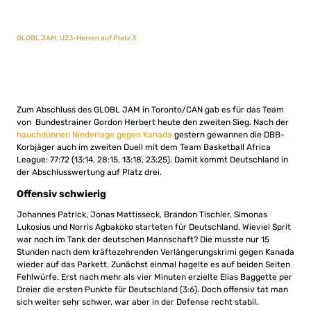
GLOBL JAM: U23-Herren auf Platz 3
Zum Abschluss des GLOBL JAM in Toronto/CAN gab es für das Team
von Bundestrainer Gordon Herbert heute den zweiten Sieg. Nach der
hauchdünnen Niederlage gegen Kanada
gestern gewannen die DBB-
Korbjäger auch im zweiten Duell mit dem Team Basketball Africa
League: 77:72 (13:14, 28:15, 13:18, 23:25). Damit kommt Deutschland in
der Abschlusswertung auf Platz drei.
Offensiv schwierig
Johannes Patrick, Jonas Mattisseck, Brandon Tischler, Simonas
Lukosius und Norris Agbakoko starteten für Deutschland. Wieviel Sprit
war noch im Tank der deutschen Mannschaft? Die musste nur 15
Stunden nach dem kräftezehrenden Verlängerungskrimi gegen Kanada
wieder auf das Parkett. Zunächst einmal hagelte es auf beiden Seiten
Fehlwürfe. Erst nach mehr als vier Minuten erzielte Elias Baggette per
Dreier die ersten Punkte für Deutschland (3:6). Doch offensiv tat man
sich weiter sehr schwer, war aber in der Defense recht stabil.