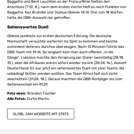
Baggette und Bent Leuchten an der Freiwurflinie hielten den
Anschluss (7:10, 8.), nach dem ersten Viertel hieß es nach Punkten von
Baggette, Kay Bruhnke und Joshua Obiesie 13:14. Drei von 18 Würfen
hatte die DBB-Auswahl nur getroffen.
Sehenswertes Duell
Obiesie punktete zur ersten deutschen Führung. Die deutsche
Mannschaft versuchte weiterhin ins Spiel zu kommen und konnte
zumindest defensiv durchus überzeugen. Nach 13 Minuten führte das
DBB-Team mit 19:14. So langsam kam man auch offensiv „in die
Gänge“. Lukosius machte den Vorsprung per Dreier zweistellig (28:18,
15.), aber die Afrikaner waren sofort wieder zurück (28:24, 16.), Auszeit
Deutschland. Es war jetzt ein sehenswertes Duell mit zwei Teams, die
unbedingt Dritter werden wollten. Das Team Africa ließ sich nicht
abschütteln (31:28, 18.). Daraus machten die DBB-Korbjäger bis zum
Seitenwechsel ein 41:29.
Foto oben:
Brandon Tischler
Alle Fotos:
Curtis Martin
GLOBL JAM WEBSEITE MIT STATS