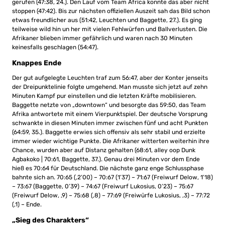
gerufen (47:38, 24.). Den Lauf vom Team Africa konnte das aber nicht
stoppen (47:42). Bis zur nächsten offiziellen Auszeit sah das Bild schon
etwas freundlicher aus (51:42, Leuchten und Baggette, 27.). Es ging
teilweise wild hin un her mit vielen Fehlwürfen und Ballverlusten. Die
Afrikaner blieben immer gefährlich und waren nach 30 Minuten
keinesfalls geschlagen (54:47).
Knappes Ende
Der gut aufgelegte Leuchten traf zum 56:47, aber der Konter jenseits
der Dreipunktelinie folgte umgehend. Man musste sich jetzt auf zehn
Minuten Kampf pur einstellen und die letzten Kräfte mobilisieren.
Baggette netzte von „downtown“ und besorgte das 59:50, das Team
Afrika antwortete mit einem Vierpunktspiel. Der deutsche Vorsprung
schwankte in diesen Minuten immer zwischen fünf und acht Punkten
(64:59, 35.). Baggette erwies sich offensiv als sehr stabil und erzielte
immer wieder wichtige Punkte. Die Afrikaner witterten weiterhin ihre
Chance, wurden aber auf Distanz gehalten (68:61, alley oop Dunk
Agbakoko | 70:61, Baggette, 37.). Genau drei Minuten vor dem Ende
hieß es 70:64 für Deutschland. Die nächste ganz enge Schlussphase
bahnte sich an. 70:65 (‚2’00) – 70:67 (1’37) – 71:67 (Freiwurf Delow, 1’18)
– 73:67 (Baggette, 0’39) – 74:67 (Freiwurf Lukosius, 0’23) – 75:67
(Freiwurf Delow, ‚9) – 75:68 (‚8) – 77:69 (Freiwürfe Lukosius, ‚3) – 77:72
(‚1) – Ende.
„Sieg des Charakters“