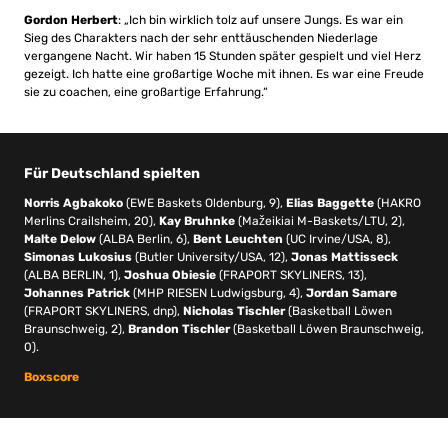
Gordon Herbert
: „Ich bin wirklich tolz auf unsere Jungs. Es war ein
Sieg des Charakters nach der sehr enttäuschenden Niederlage
vergangene Nacht. Wir haben 15 Stunden später gespielt und viel Herz
gezeigt. Ich hatte eine großartige Woche mit ihnen. Es war eine Freude
sie zu coachen, eine großartige Erfahrung.“
Für Deutschland spielten
Norris Agbakoko
(EWE Baskets Oldenburg, 9),
Elias Baggette
(HAKRO
Merlins Crailsheim, 20),
Kay Bruhnke
(Mažeikiai M-Baskets/LTU, 2),
Malte Delow
(ALBA Berlin, 6),
Bent Leuchten
(UC Irvine/USA, 8),
Simonas Lukosius
(Butler University/USA, 12),
Jonas Mattisseck
(ALBA BERLIN, 1),
Joshua Obiesie
(FRAPORT SKYLINERS, 13),
Johannes Patrick
(MHP RIESEN Ludwigsburg, 4),
Jordan Samare
(FRAPORT SKYLINERS, dnp),
Nicholas Tischler
(Basketball Löwen
Braunschweig, 2),
Brandon Tischler
(Basketball Löwen Braunschweig,
0).
Boxscore