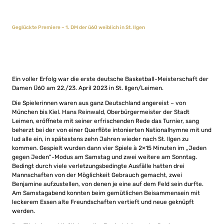
Geglückte Premiere – 1. DM der ü60 weiblich in St. Ilgen
Ein voller Erfolg war die erste deutsche Basketball-Meisterschaft der
Damen Ü60 am 22./23. April 2023 in St. Ilgen/Leimen.
Die Spielerinnen waren aus ganz Deutschland angereist – von
München bis Kiel. Hans Reinwald, Oberbürgermeister der Stadt
Leimen, eröffnete mit seiner erfrischenden Rede das Turnier, sang
beherzt bei der von einer Querflöte intonierten Nationalhymne mit und
lud alle ein, in spätestens zehn Jahren wieder nach St. Ilgen zu
kommen. Gespielt wurden dann vier Spiele à 2×15 Minuten im „Jeden
gegen Jeden“-Modus am Samstag und zwei weitere am Sonntag.
Bedingt durch viele verletzungsbedingte Ausfälle hatten drei
Mannschaften von der Möglichkeit Gebrauch gemacht, zwei
Benjamine aufzustellen, von denen je eine auf dem Feld sein durfte.
Am Samstagabend konnten beim gemütlichen Beisammensein mit
leckerem Essen alte Freundschaften vertieft und neue geknüpft
werden.