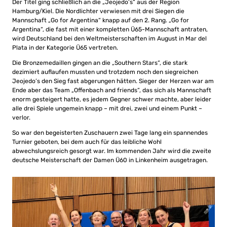
Der Titel ging schließlich an die „Jeojedo’s“ aus der Region
Hamburg/Kiel. Die Nordlichter verwiesen mit drei Siegen die
Mannschaft „Go for Argentina“ knapp auf den 2. Rang. „Go for
Argentina“, die fast mit einer kompletten Ü65-Mannschaft antraten,
wird Deutschland bei den Weltmeisterschaften im August in Mar del
Plata in der Kategorie Ü65 vertreten.
Die Bronzemedaillen gingen an die „Southern Stars“, die stark
dezimiert auflaufen mussten und trotzdem noch den siegreichen
Jeojedo’s den Sieg fast abgerungen hätten. Sieger der Herzen war am
Ende aber das Team „Offenbach and friends“, das sich als Mannschaft
enorm gesteigert hatte, es jedem Gegner schwer machte, aber leider
alle drei Spiele ungemein knapp – mit drei, zwei und einem Punkt –
verlor.
So war den begeisterten Zuschauern zwei Tage lang ein spannendes
Turnier geboten, bei dem auch für das leibliche Wohl
abwechslungsreich gesorgt war. Im kommenden Jahr wird die zweite
deutsche Meisterschaft der Damen Ü60 in Linkenheim ausgetragen.