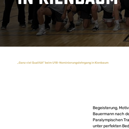
„Ganz viel Qualität“ beim U18-Nominierungslehrgang in Kienbaum
Begeisterung, Motiv
Bauermann nach de
Paralympischen Trai
unter perfekten Be