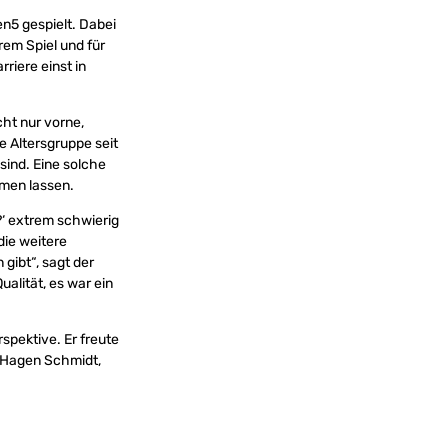
en5 gespielt. Dabei
rem Spiel und für
rriere einst in
cht nur vorne,
e Altersgruppe seit
sind. Eine solche
umen lassen.
?‘ extrem schwierig
die weitere
gibt“, sagt der
alität, es war ein
pektive. Er freute
, Hagen Schmidt,