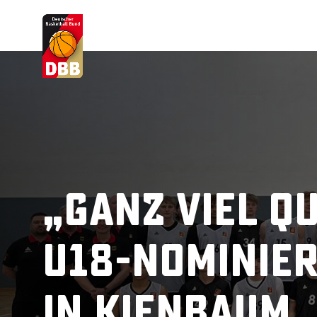
Suchvorschläge
Lorem Ipsum
Dolor Sit
Amet Valputo
„Ganz viel Q
U18-Nominie
in Kienbaum