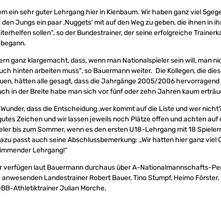
llem ein sehr guter Lehrgang hier in Kienbaum. Wir haben ganz viel 5geg
 den Jungs ein paar ‚Nuggets‘ mit auf den Weg zu geben, die ihnen in ih
terhelfen sollen“, so der Bundestrainer, der seine erfolgreiche Trainerka
 begann.
ern ganz klargemacht, dass, wenn man Nationalspieler sein will, man ni
uch hinten arbeiten muss“, so Bauermann weiter. Die Kollegen, die dies
uen, hätten alle gesagt, dass die Jahrgänge 2005/2006 hervorragend 
auch in der Breite habe man sich vor fünf oder zehn Jahren kaum erträ
in Wunder, dass die Entscheidung ‚wer kommt auf die Liste und wer nicht
n gutes Zeichen und wir lassen jeweils noch Plätze offen und achten auf 
eler bis zum Sommer, wenn es den ersten U18-Lehrgang mit 18 Spielern 
zu passt auch seine Abschlussbemerkung: „Wir hatten hier ganz viel Qu
stimmender Lehrgang!“
er verfügen laut Bauermann durchaus über A-Nationalmannschafts-Pers
e anwesenden Landestrainer Robert Bauer, Tino Stumpf, Heimo Förster
BB-Athletiktrainer Julian Morche.