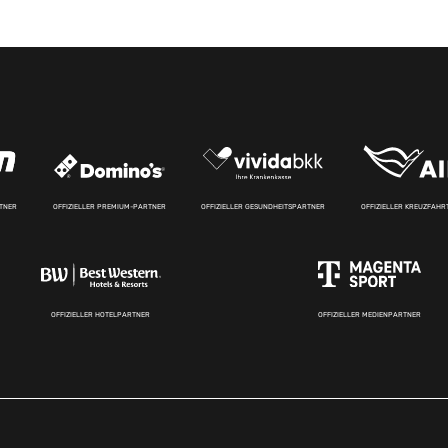
RTNER
OFFIZIELLER PREMIUM-PARTNER
OFFIZIELLER GESUNDHEITSPARTNER
OFFIZIELLER KREUZFAH
OFFIZIELLER HOTELPARTNER
OFFIZIELLER MEDIENPARTNER