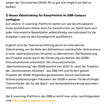
wegen der Coronakrise (COVID 19) so gut wie möglich am Ball zu
bleiben:
1) Neues Videotraining für Kampfrichter im DBB-Campus
verfügbar
Auf unserer E-Learning-Plattform bieten wir wie bereits bekannt
einen kostenfreien Online-Kurs für Kampfrichter an. Somit kann sich
jeder interessierte Basketballer selbstständig und individuell für die
Aufgaben rund um das Kampfgericht qualifizieren.
Ergänzt wird die Theorievermittlung durch ein interaktives
Videotraining, um die Rolle des Zeitnehmers und Wurfuhr-Zeitnehmers
in einer spielrealistischen Situation zu übernehmen. Die Realisierung
des Projekts wurde durch die Förderung aus Mitteln des DOSB-
Innovationsfonds unterstützt. Der Innovationsfonds
„Sportentwicklung“ des DOSB besteht seit 2007. Er setzt die Tradition
der „Gemeinsamen Aktionen“ des DSB fort und fördert gezielt
Projekte der DOSB-Mitgliedsorganisationen. Durch wechselnde
Schwerpunktsetzungen fokussiert der DOSB in seiner Förderstrategie
Themenfelder, die für die Sport- und Verbandsentwicklung besonders
relevant sind.
Die E-Learning-Plattform des DBB erreicht man unter nachfolgendem
Link:
https://dbb.triagonal.net/online/
.