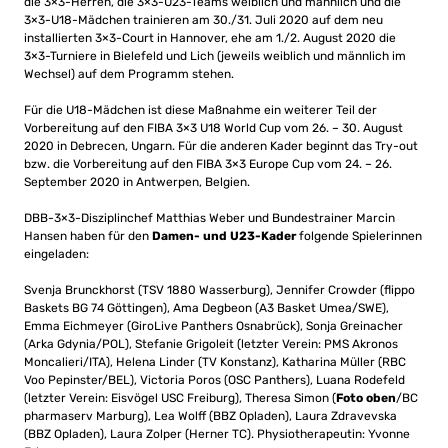
die 3×3-Herren, die 3×3-U23-Teams weiblich und männlich und die
3×3-U18-Mädchen trainieren am 30./31. Juli 2020 auf dem neu
installierten 3×3-Court in Hannover, ehe am 1./2. August 2020 die
3×3-Turniere in Bielefeld und Lich (jeweils weiblich und männlich im
Wechsel) auf dem Programm stehen.
Für die U18-Mädchen ist diese Maßnahme ein weiterer Teil der
Vorbereitung auf den FIBA 3×3 U18 World Cup vom 26. – 30. August
2020 in Debrecen, Ungarn. Für die anderen Kader beginnt das Try-out
bzw. die Vorbereitung auf den FIBA 3×3 Europe Cup vom 24. – 26.
September 2020 in Antwerpen, Belgien.
DBB-3×3-Disziplinchef Matthias Weber und Bundestrainer Marcin
Hansen haben für den
Damen- und U23-Kader
folgende Spielerinnen
eingeladen:
Svenja Brunckhorst (TSV 1880 Wasserburg), Jennifer Crowder (flippo
Baskets BG 74 Göttingen), Ama Degbeon (A3 Basket Umea/SWE),
Emma Eichmeyer (GiroLive Panthers Osnabrück), Sonja Greinacher
(Arka Gdynia/POL), Stefanie Grigoleit (letzter Verein: PMS Akronos
Moncalieri/ITA), Helena Linder (TV Konstanz), Katharina Müller (RBC
Voo Pepinster/BEL), Victoria Poros (OSC Panthers), Luana Rodefeld
(letzter Verein: Eisvögel USC Freiburg), Theresa Simon (
Foto oben
/BC
pharmaserv Marburg), Lea Wolff (BBZ Opladen), Laura Zdravevska
(BBZ Opladen), Laura Zolper (Herner TC). Physiotherapeutin: Yvonne