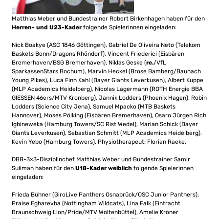
Matthias Weber und Bundestrainer Robert Birkenhagen haben für den
Herren- und U23-Kader
folgende Spielerinnen eingeladen:
Nick Boakye (ASC 1846 Göttingen), Gabriel De Oliveira Neto (Telekom
Baskets Bonn/Dragons Rhöndorf), Vincent Friederici (Eisbären
Bremerhaven/BSG Bremerhaven), Niklas Geske (
re.
/VfL
SparkassenStars Bochum), Marvin Heckel (Brose Bamberg/Baunach
Young Pikes), Luca Finn Kahl (Bayer Giants Leverkusen), Albert Kuppe
(MLP Academics Heidelberg), Nicolas Lagermann (ROTH Energie BBA
GIESSEN 46ers/MTV Kronberg), Jannik Lodders (Phoenix Hagen), Robin
Lodders (Science City Jena), Samuel Mpacko (MTB Baskets
Hannover), Moses Pölking (Eisbären Bremerhaven), Osaro Jürgen Rich
Igbineweka (Hamburg Towers/SC Rist Wedel), Marian Schick (Bayer
Giants Leverkusen), Sebastian Schmitt (MLP Academics Heidelberg),
Kevin Yebo (Hamburg Towers). Physiotherapeut: Florian Raeke.
DBB-3×3-Disziplinchef Matthias Weber und Bundestrainer Samir
Suliman haben für den
U18-Kader weiblich
folgende Spielerinnen
eingeladen:
Frieda Bühner (GiroLive Panthers Osnabrück/OSC Junior Panthers),
Praise Egharevba (Nottingham Wildcats), Lina Falk (Eintracht
Braunschweig Lion/Pride/MTV Wolfenbüttel), Amelie Kröner