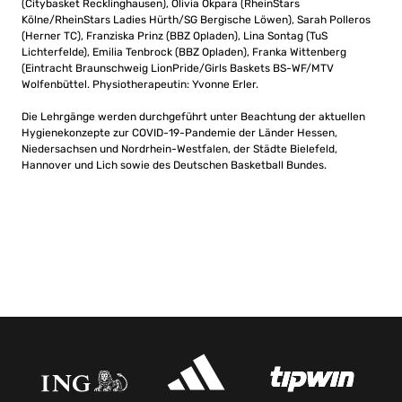
(Citybasket Recklinghausen), Olivia Okpara (RheinStars
Kölne/RheinStars Ladies Hürth/SG Bergische Löwen), Sarah Polleros
(Herner TC), Franziska Prinz (BBZ Opladen), Lina Sontag (TuS
Lichterfelde), Emilia Tenbrock (BBZ Opladen), Franka Wittenberg
(Eintracht Braunschweig LionPride/Girls Baskets BS-WF/MTV
Wolfenbüttel. Physiotherapeutin: Yvonne Erler.
Die Lehrgänge werden durchgeführt unter Beachtung der aktuellen
Hygienekonzepte zur COVID-19-Pandemie der Länder Hessen,
Niedersachsen und Nordrhein-Westfalen, der Städte Bielefeld,
Hannover und Lich sowie des Deutschen Basketball Bundes.