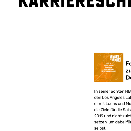
Karrieresch
In seiner achten N
den Los Angeles Lake
er mit Lucas und Mo
die Ziele für die S
2019 und nicht zule
setzen, um dabei fü
selbst.