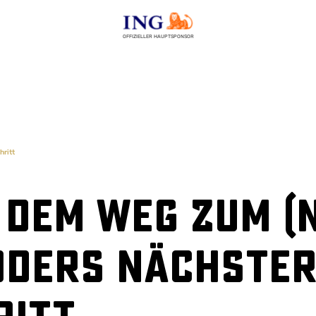
OFFIZIELLER HAUPTSPONSOR
hritt
f dem Weg zum (
öders nächste