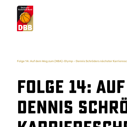
Suchvorschläge
Lorem Ipsum
Dolor Sit
Amet Valputo
Folge 14: Auf dem Weg zum (NBA)-Olymp – Dennis Schröders nächster Karrieresc
Folge 14: Au
Dennis Schr