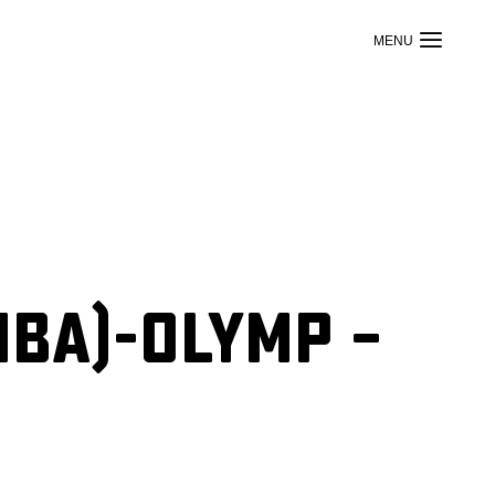
NBA)-Olymp –
r