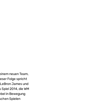
seinem neuen Team,
ieser Folge spricht
ar LeBron James und
s Spiel 2014, die WM
Hebel in Bewegung
ischen Spielen