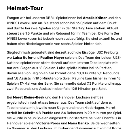
Heimat-Tour
Fangen wir bei unseren DBBL-Spielerinnen bei
Amelie Kröner
und den
WINGS Leverkusen an. Sie stand schon bei 16 Spielen auf dem Court
und durfte bei zwei Spielen sogar in der Starting Five stehen. Aktuell
steuert sie 1,5 Punkte und ein Rebound für ihr Team bei. Die Form Der
WINGS Leverkusen ist jedoch noch ausbaufähig. Sie sind aktuell 1o. und
haben eine Niederlagenserie von sechs Spielen hinter sich.
Siegtechnisch gebeutelt sind derzeit auch die Eisvögel USC Freiburg,
wo
Luisa Nufer
und
Pauline Mayer
spielen. Das Team der beiden U23-
Nationalspielerinnen steht derzeit auf dem letzten Tabellenplatz mit
nur drei Siegen aus 18 Spielen. Luisa spielte bisher bei 16 Partien,
davon alle von Beginn an. Sie kommt dabei 10,8 Punkte 2,5 Rebounds
und 1,8 Assists in 19,5 Minuten pro Spiel. Pauline kam bisher in ihren 18
Spielen 17-Mal von der Bank. Sie sammelte dabei 7,3 Punkte und knapp
zwei Rebounds und Assists in ebenfalls 19,5 Minuten pro Spiel.
Bei
Meret Kleine-Beek
und den Hannover Luchsen sieht es
ergebnistechnisch etwas besser aus. Das Team steht auf dem 6.
Tabellenplatz mit jeweils neun Siegen und neun Niederlagen. Meret
erzielt im Schnitt 4,8 Punkte und 2,6 Rebounds in 20 Minuten pro Spiel.
Sie wurde in neun Spielen eingesetzt und startete bei vier. Ebenfalls in
Hannover spielen
Victoria Poros
und
Maira Banko
. Beide wechselten
im Sommer zu den Luchsen. Im bisherigen Saisonverlauf kommt Poros