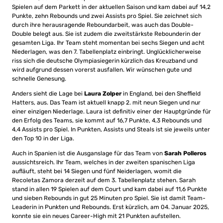
Spielen auf dem Parkett in der aktuellen Saison und kam dabei auf 14,2
Punkte, zehn Rebounds und zwei Assists pro Spiel. Sie zeichnet sich
durch ihre herausragende Reboundarbeit, was auch das Double-
Double belegt aus. Sie ist zudem die zweitstärkste Rebounderin der
gesamten Liga. Ihr Team steht momentan bei sechs Siegen und acht
Niederlagen, was den 7. Tabellenplatz einbringt. Unglücklicherweise
riss sich die deutsche Olympiasiegerin kürzlich das Kreuzband und
wird aufgrund dessen vorerst ausfallen. Wir wünschen gute und
schnelle Genesung.
Anders sieht die Lage bei
Laura Zolper
in England, bei den Sheffield
Hatters, aus. Das Team ist aktuell knapp 2. mit neun Siegen und nur
einer einzigen Niederlage. Laura ist definitiv einer der Hauptgründe für
den Erfolg des Teams, sie kommt auf 16,7 Punkte, 4,3 Rebounds und
4,4 Assists pro Spiel. In Punkten, Assists und Steals ist sie jeweils unter
den Top 10 in der Liga.
Auch in Spanien ist die Ausganslage für das Team von
Sarah Polleros
aussichtsreich. Ihr Team, welches in der zweiten spanischen Liga
aufläuft, steht bei 14 Siegen und fünf Neiderlagen, womit die
Recoletas Zamora derzeit auf dem 3. Tabellenplatz stehen. Sarah
stand in allen 19 Spielen auf dem Court und kam dabei auf 11,6 Punkte
und sieben Rebounds in gut 25 Minuten pro Spiel. Sie ist damit Team-
Leaderin in Punkten und Rebounds. Erst kürzlich, am 04. Januar 2025,
konnte sie ein neues Career-High mit 21 Punkten aufstellen.