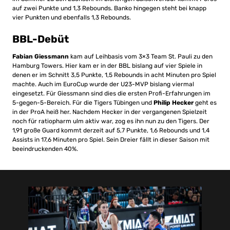
auf zwei Punkte und 1,3 Rebounds. Banko hingegen steht bei knapp
vier Punkten und ebenfalls 1,3 Rebounds.
BBL-Debüt
Fabian Giessmann
kam auf Leihbasis vom 3×3 Team St. Pauli zu den
Hamburg Towers. Hier kam er in der BBL bislang auf vier Spiele in
denen er im Schnitt 3,5 Punkte, 1,5 Rebounds in acht Minuten pro Spiel
machte. Auch im EuroCup wurde der U23-MVP bislang viermal
eingesetzt. Für Giessmann sind dies die ersten Profi-Erfahrungen im
5-gegen-5-Bereich. Für die Tigers Tübingen und
Philip Hecker
geht es
in der ProA heiß her. Nachdem Hecker in der vergangenen Spielzeit
noch für ratiopharm ulm aktiv war, zog es ihn nun zu den Tigers. Der
1,91 große Guard kommt derzeit auf 5,7 Punkte, 1,6 Rebounds und 1,4
Assists in 17,6 Minuten pro Spiel. Sein Dreier fällt in dieser Saison mit
beeindruckenden 40%.