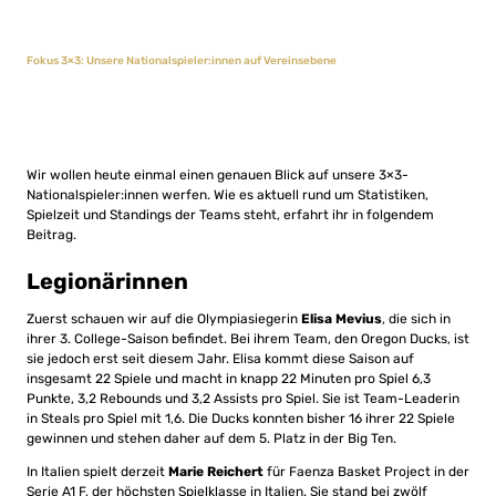
Fokus 3×3: Unsere Nationalspieler:innen auf Vereinsebene
Wir wollen heute einmal einen genauen Blick auf unsere 3×3-
Nationalspieler:innen werfen. Wie es aktuell rund um Statistiken,
Spielzeit und Standings der Teams steht, erfahrt ihr in folgendem
Beitrag.
Legionärinnen
Zuerst schauen wir auf die Olympiasiegerin
Elisa Mevius
, die sich in
ihrer 3. College-Saison befindet. Bei ihrem Team, den Oregon Ducks, ist
sie jedoch erst seit diesem Jahr. Elisa kommt diese Saison auf
insgesamt 22 Spiele und macht in knapp 22 Minuten pro Spiel 6,3
Punkte, 3,2 Rebounds und 3,2 Assists pro Spiel. Sie ist Team-Leaderin
in Steals pro Spiel mit 1,6. Die Ducks konnten bisher 16 ihrer 22 Spiele
gewinnen und stehen daher auf dem 5. Platz in der Big Ten.
In Italien spielt derzeit
Marie Reichert
für Faenza Basket Project in der
Serie A1 F, der höchsten Spielklasse in Italien. Sie stand bei zwölf