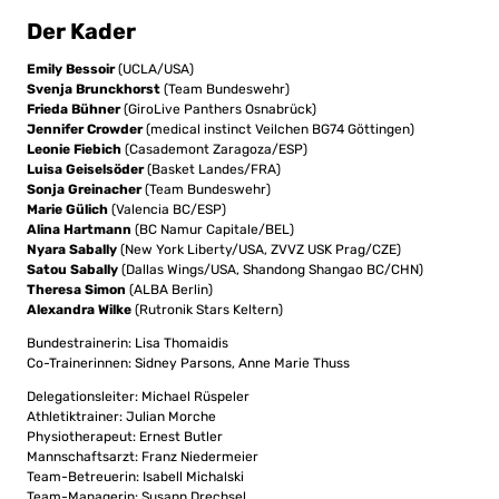
Der Kader
Emily Bessoir
(UCLA/USA)
Svenja Brunckhorst
(Team Bundeswehr)
Frieda Bühner
(GiroLive Panthers Osnabrück)
Jennifer Crowder
(medical instinct Veilchen BG74 Göttingen)
Leonie Fiebich
(Casademont Zaragoza/ESP)
Luisa Geiselsöder
(Basket Landes/FRA)
Sonja Greinacher
(Team Bundeswehr)
Marie Gülich
(Valencia BC/ESP)
Alina Hartmann
(BC Namur Capitale/BEL)
Nyara Sabally
(New York Liberty/USA, ZVVZ USK Prag/CZE)
Satou Sabally
(Dallas Wings/USA, Shandong Shangao BC/CHN)
Theresa Simon
(ALBA Berlin)
Alexandra Wilke
(Rutronik Stars Keltern)
Bundestrainerin: Lisa Thomaidis
Co-Trainerinnen: Sidney Parsons, Anne Marie Thuss
Delegationsleiter: Michael Rüspeler
Athletiktrainer: Julian Morche
Physiotherapeut: Ernest Butler
Mannschaftsarzt: Franz Niedermeier
Team-Betreuerin: Isabell Michalski
Team-Managerin: Susann Drechsel