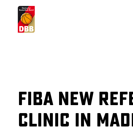
Suchvorschläge
Lorem Ipsum
Dolor Sit
Amet Valputo
FIBA New Ref
Clinic in Mad