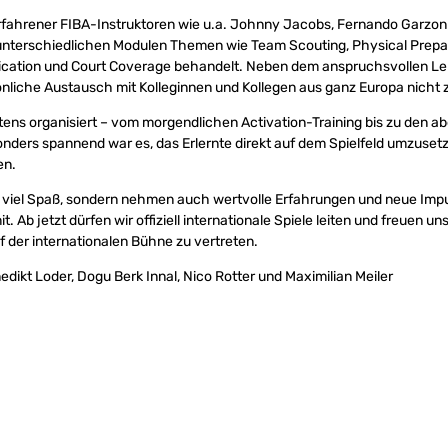
erfahrener FIBA-Instruktoren wie u.a. Johnny Jacobs, Fernando Garzo
unterschiedlichen Modulen Themen wie Team Scouting, Physical Prepa
ication und Court Coverage behandelt. Neben dem anspruchsvollen 
nliche Austausch mit Kolleginnen und Kollegen aus ganz Europa nicht z
ens organisiert – vom morgendlichen Activation-Training bis zu den a
nders spannend war es, das Erlernte direkt auf dem Spielfeld umzusetz
en.
r viel Spaß, sondern nehmen auch wertvolle Erfahrungen und neue Impu
. Ab jetzt dürfen wir offiziell internationale Spiele leiten und freuen uns
 der internationalen Bühne zu vertreten.
nedikt Loder, Dogu Berk Innal, Nico Rotter und Maximilian Meiler