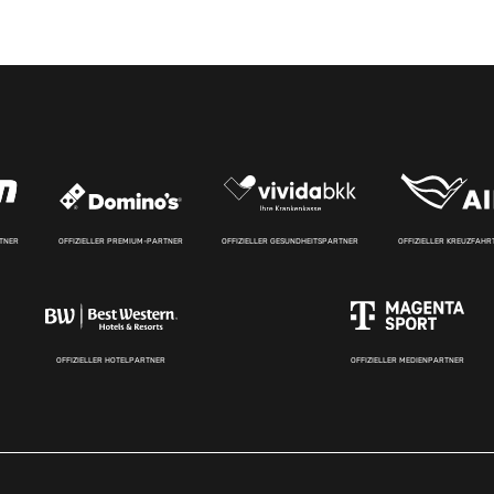
RTNER
OFFIZIELLER PREMIUM-PARTNER
OFFIZIELLER GESUNDHEITSPARTNER
OFFIZIELLER KREUZFAH
OFFIZIELLER HOTELPARTNER
OFFIZIELLER MEDIENPARTNER