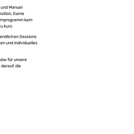
n und Manuel
ration, Game
Lernprogramm kam
u kurz.
bendlichen Sessions
en und individuelles
lse für unsere
 darauf, die