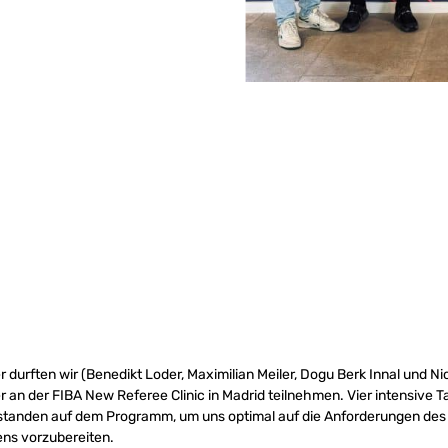
r durften wir (Benedikt Loder, Maximilian Meiler, Dogu Berk Innal und Ni
 an der FIBA New Referee Clinic in Madrid teilnehmen. Vier intensive Tag
 standen auf dem Programm, um uns optimal auf die Anforderungen des 
ns vorzubereiten.