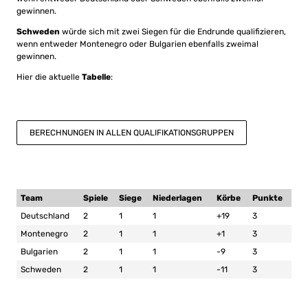
gewinnen.
Schweden
würde sich mit zwei Siegen für die Endrunde qualifizieren,
wenn entweder Montenegro oder Bulgarien ebenfalls zweimal
gewinnen.
Hier die aktuelle
Tabelle
:
BERECHNUNGEN IN ALLEN QUALIFIKATIONSGRUPPEN
Team
Spiele
Siege
Niederlagen
Körbe
Punkte
Deutschland
2
1
1
+19
3
Montenegro
2
1
1
+1
3
Bulgarien
2
1
1
-9
3
Schweden
2
1
1
-11
3