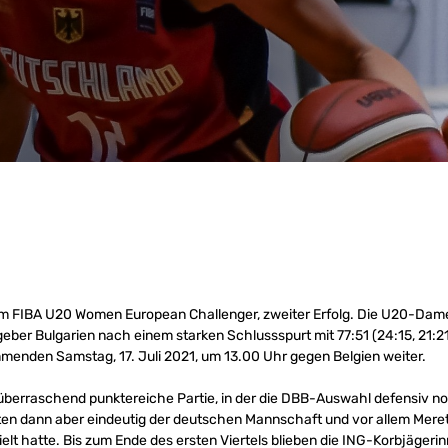
beim FIBA U20 Women European Challenger, zweiter Erfolg. Die U20-Da
er Bulgarien nach einem starken Schlussspurt mit 77:51 (24:15, 21:21,
enden Samstag, 17. Juli 2021, um 13.00 Uhr gegen Belgien weiter.
 überraschend punktereiche Partie, in der die DBB-Auswahl defensiv noc
ten dann aber eindeutig der deutschen Mannschaft und vor allem Meret 
zielt hatte. Bis zum Ende des ersten Viertels blieben die ING-Korbjäger