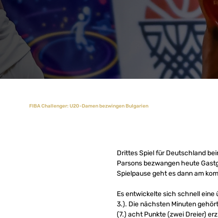
FIBA Challenger: U20-Damen bezwingen Bulgarien
Drittes Spiel für Deutschland 
Parsons bezwangen heute Gastgeb
Spielpause geht es dann am komm
Es entwickelte sich schnell eine
3.). Die nächsten Minuten gehör
(7.) acht Punkte (zwei Dreier) er