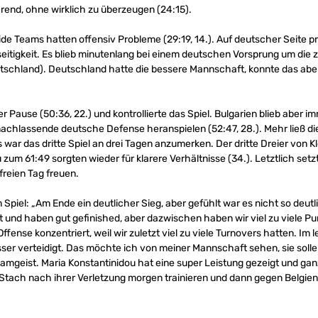
rend, ohne wirklich zu überzeugen (24:15).
ide Teams hatten offensiv Probleme (29:19, 14.). Auf deutscher Seite pr
elseitigkeit. Es blieb minutenlang bei einem deutschen Vorsprung um di
eutschland). Deutschland hatte die bessere Mannschaft, konnte das abe
 Pause (50:36, 22.) und kontrollierte das Spiel. Bulgarien blieb aber
nachlassende deutsche Defense heranspielen (52:47, 28.). Mehr ließ 
s war das dritte Spiel an drei Tagen anzumerken. Der dritte Dreier von 
zum 61:49 sorgten wieder für klarere Verhältnisse (34.). Letztlich se
freien Tag freuen.
iel: „Am Ende ein deutlicher Sieg, aber gefühlt war es nicht so deutlich
tet und haben gut gefinished, aber dazwischen haben wir viel zu viele Pu
fense konzentriert, weil wir zuletzt viel zu viele Turnovers hatten. Im l
ser verteidigt. Das möchte ich von meiner Mannschaft sehen, sie sol
amgeist. Maria Konstantinidou hat eine super Leistung gezeigt und ganz 
Stach nach ihrer Verletzung morgen trainieren und dann gegen Belgien