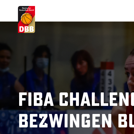
Suchvorschläge
Lorem Ipsum
Dolor Sit
Amet Valputo
FIBA Challen
bezwingen B