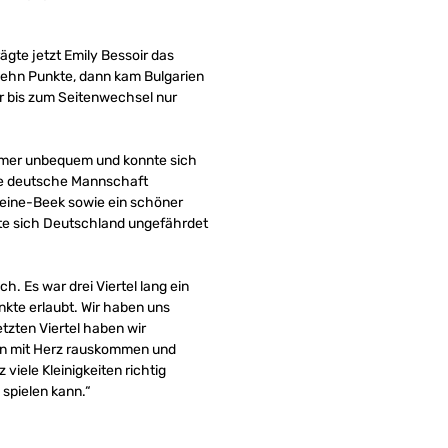
ägte jetzt Emily Bessoir das
e zehn Punkte, dann kam Bulgarien
r bis zum Seitenwechsel nur
 immer unbequem und konnte sich
die deutsche Mannschaft
Kleine-Beek sowie ein schöner
tzte sich Deutschland ungefährdet
. Es war drei Viertel lang ein
nkte erlaubt. Wir haben uns
etzten Viertel haben wir
len mit Herz rauskommen und
viele Kleinigkeiten richtig
 spielen kann.“