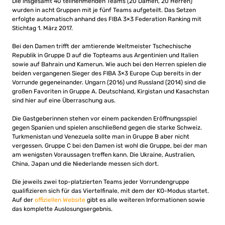
Die insgesamt 40 teilnehmenden Teams (20 Damen, 20 Herren)
wurden in acht Gruppen mit je fünf Teams aufgeteilt. Das Setzen
erfolgte automatisch anhand des FIBA 3×3 Federation Ranking mit
Stichtag 1. März 2017.
Bei den Damen trifft der amtierende Weltmeister Tschechische
Republik in Gruppe D auf die Topteams aus Argentinien und Italien
sowie auf Bahrain und Kamerun. Wie auch bei den Herren spielen die
beiden vergangenen Sieger des FIBA 3×3 Europe Cup bereits in der
Vorrunde gegeneinander. Ungarn (2016) und Russland (2014) sind die
großen Favoriten in Gruppe A. Deutschland, Kirgistan und Kasachstan
sind hier auf eine Überraschung aus.
Die Gastgeberinnen stehen vor einem packenden Eröffnungsspiel
gegen Spanien und spielen anschließend gegen die starke Schweiz.
Turkmenistan und Venezuela sollte man in Gruppe B aber nicht
vergessen. Gruppe C bei den Damen ist wohl die Gruppe, bei der man
am wenigsten Voraussagen treffen kann. Die Ukraine, Australien,
China, Japan und die Niederlande messen sich dort.
Die jeweils zwei top-platzierten Teams jeder Vorrundengruppe
qualifizieren sich für das Viertelfinale, mit dem der KO-Modus startet.
Auf der
offiziellen Website
gibt es alle weiteren Informationen sowie
das komplette Auslosungsergebnis.