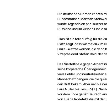
Die deutschen Damen kehren mit
Bundestrainer Christian Steinwer
wurde Argentinien per „buzzer 
Russland und im kleinen Finale 
„Das ist ein toller Erfolg für di
Platz zeigt, dass wir mit 3×3 im
Einzel-Wettbewerben, die dann be
Vizepräsident Stefan Raid, der d
Das Viertelfinale gegen Argentin
seine körperliche Überlegenhei
viele Fehler und neutralisierten
Mannschaft bangen, die die quier
den Griff bekam. Aber nach ein
Lara Müller hieß es 8:6 (7.). Na
vor dem Ende geriet Deutschland 
von Luana Rodefeld, die mit der