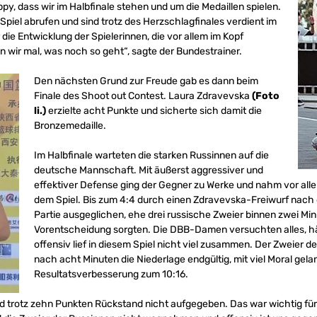
appy, dass wir im Halbfinale stehen und um die Medaillen spielen.
Spiel abrufen und sind trotz des Herzschlagfinales verdient im
r die Entwicklung der Spielerinnen, die vor allem im Kopf
 wir mal, was noch so geht“, sagte der Bundestrainer.
Den nächsten Grund zur Freude gab es dann beim
Finale des Shoot out Contest. Laura Zdravevska
(Foto
li.)
erzielte acht Punkte und sicherte sich damit die
Bronzemedaille.
Im Halbfinale warteten die starken Russinnen auf die
deutsche Mannschaft. Mit äußerst aggressiver und
effektiver Defense ging der Gegner zu Werke und nahm vor al
dem Spiel. Bis zum 4:4 durch einen Zdravevska-Freiwurf nach d
Partie ausgeglichen, ehe drei russische Zweier binnen zwei Minut
Vorentscheidung sorgten. Die DBB-Damen versuchten alles, hän
offensiv lief in diesem Spiel nicht viel zusammen. Der Zweier 
nach acht Minuten die Niederlage endgültig, mit viel Moral gel
Resultatsverbesserung zum 10:16.
d trotz zehn Punkten Rückstand nicht aufgegeben. Das war wichtig für 