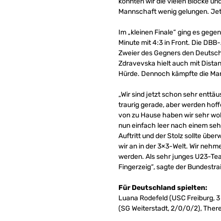
konnten wir die vielen Blöcke u
Mannschaft wenig gelungen. Jetzt
Im „kleinen Finale“ ging es gege
Minute mit 4:3 in Front. Die DBB
Zweier des Gegners den Deutschen
Zdravevska hielt auch mit Distan
Hürde. Dennoch kämpfte die Mannsc
„Wir sind jetzt schon sehr enttä
traurig gerade, aber werden hoff
von zu Hause haben wir sehr wo
nun einfach leer nach einem seh
Auftritt und der Stolz sollte üb
wir an in der 3×3-Welt. Wir neh
werden. Als sehr junges U23-Tea
Fingerzeig“, sagte der Bundestra
Für Deutschland spielten:
Luana Rodefeld (USC Freiburg, 
(SG Weiterstadt, 2/0/0/2), Ther