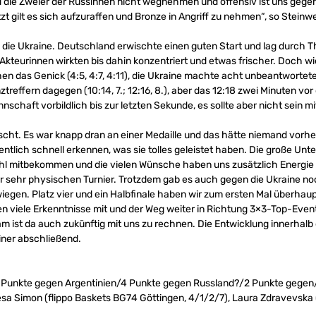
nd die Zweier der Russinnen nicht wegnehmen und offensiv ist uns geg
 gilt es sich aufzuraffen und Bronze in Angriff zu nehmen“, so Steinw
n die Ukraine. Deutschland erwischte einen guten Start und lag durch 
-Akteurinnen wirkten bis dahin konzentriert und etwas frischer. Doch w
 das Genick (4:5, 4:7, 4:11), die Ukraine machte acht unbeantwortete 
ztreffern dagegen (10:14, 7.; 12:16, 8.), aber das 12:18 zwei Minuten v
haft vorbildlich bis zur letzten Sekunde, es sollte aber nicht sein mit
uscht. Es war knapp dran an einer Medaille und das hätte niemand vorhe
entlich schnell erkennen, was sie tolles geleistet haben. Die große U
hl mitbekommen und die vielen Wünsche haben uns zusätzlich Energie 
r sehr physischen Turnier. Trotzdem gab es auch gegen die Ukraine n
erwiegen. Platz vier und ein Halbfinale haben wir zum ersten Mal überh
men viele Erkenntnisse mit und der Weg weiter in Richtung 3×3-Top-Ev
m ist da auch zukünftig mit uns zu rechnen. Die Entwicklung innerhalb
iner abschließend.
3 Punkte gegen Argentinien/4 Punkte gegen Russland?/2 Punkte gegen/
esa Simon (flippo Baskets BG74 Göttingen, 4/1/2/7), Laura Zdravevska