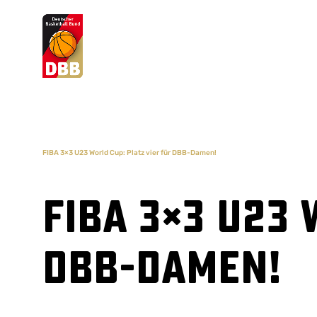
Suchvorschläge
Lorem Ipsum
Dolor Sit
Amet Valputo
FIBA 3×3 U23 World Cup: Platz vier für DBB-Damen!
FIBA 3×3 U23 
DBB-Damen!