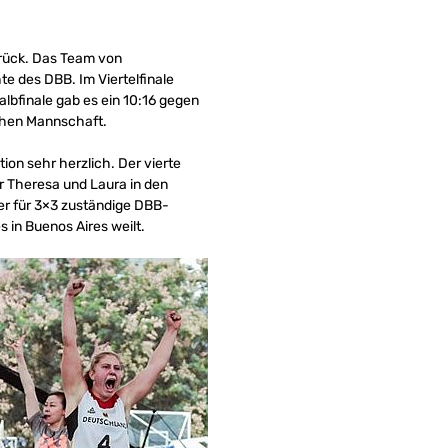
urück. Das Team von
e des DBB. Im Viertelfinale
lbfinale gab es ein 10:16 gegen
schen Mannschaft.
ion sehr herzlich. Der vierte
ür Theresa und Laura in den
der für 3×3 zuständige DBB-
 in Buenos Aires weilt.