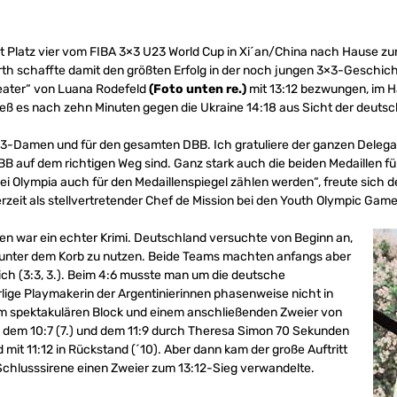
 Platz vier vom FIBA 3×3 U23 World Cup in Xi´an/China nach Hause z
th schaffte damit den größten Erfolg in der noch jungen 3×3-Geschicht
beater“ von Luana Rodefeld
(Foto unten re.)
mit 13:12 bezwungen, im Ha
hieß es nach zehn Minuten gegen die Ukraine 14:18 aus Sicht der deut
e 3×3-Damen und für den gesamten DBB. Ich gratuliere der ganzen Delegat
 DBB auf dem richtigen Weg sind. Ganz stark auch die beiden Medaillen f
i Olympia auch für den Medaillenspiegel zählen werden“, freute sich 
erzeit als stellvertretender Chef de Mission bei den Youth Olympic Games
ien war ein echter Krimi. Deutschland versuchte von Beginn an,
t unter dem Korb zu nutzen. Beide Teams machten anfangs aber
 sich (3:3, 3.). Beim 4:6 musste man um die deutsche
lige Playmakerin der Argentinierinnen phasenweise nicht in
em spektakulären Block und einem anschließenden Zweier von
ch dem 10:7 (7.) und dem 11:9 durch Theresa Simon 70 Sekunden
mit 11:12 in Rückstand (´10). Aber dann kam der große Auftritt
 Schlusssirene einen Zweier zum 13:12-Sieg verwandelte.