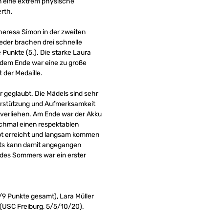
en eine extrem physische
erth.
Theresa Simon in der zweiten
ieder brachen drei schnelle
Punkte (5.). Die starke Laura
or dem Ende war eine zu große
 der Medaille.
r geglaubt. Die Mädels sind sehr
nterstützung und Aufmerksamkeit
verliehen. Am Ende war der Akku
ochmal einen respektablen
aupt erreicht und langsam kommen
ents kann damit angegangen
 des Sommers war ein erster
9 Punkte gesamt), Lara Müller
 (USC Freiburg, 5/5/10/20).