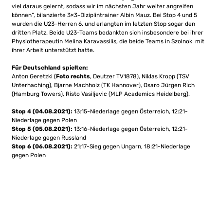
viel daraus gelernt, sodass wir im nächsten Jahr weiter angreifen
können“, bilanzierte 3×3-Diziplintrainer Albin Mauz. Bei Stop 4 und 5
wurden die U23-Herren 6. und erlangten im letzten Stop sogar den
dritten Platz. Beide U23-Teams bedankten sich insbesondere bei ihrer
Physiotherapeutin Melina Karavassilis, die beide Teams in Szolnok mit
ihrer Arbeit unterstützt hatte.
Für Deutschland spielten:
Anton Geretzki (
Foto rechts
, Deutzer TV1878), Niklas Kropp (TSV
Unterhaching), Bjarne Machholz (TK Hannover), Osaro Jürgen Rich
(Hamburg Towers), Risto Vasiljevic (MLP Academics Heidelberg).
Stop 4 (04.08.2021):
13:15-Niederlage gegen Österreich, 12:21-
Niederlage gegen Polen
Stop 5 (05.08.2021):
13:16-Niederlage gegen Österreich, 12:21-
Niederlage gegen Russland
Stop 6 (06.08.2021):
21:17-Sieg gegen Ungarn, 18:21-Niederlage
gegen Polen