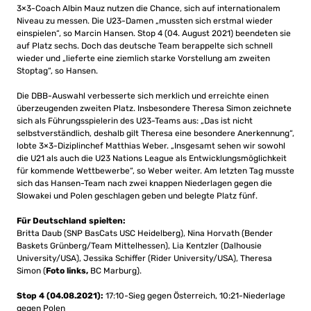
3×3-Coach Albin Mauz nutzen die Chance, sich auf internationalem
Niveau zu messen. Die U23-Damen „mussten sich erstmal wieder
einspielen“, so Marcin Hansen. Stop 4 (04. August 2021) beendeten sie
auf Platz sechs. Doch das deutsche Team berappelte sich schnell
wieder und „lieferte eine ziemlich starke Vorstellung am zweiten
Stoptag“, so Hansen.
Die DBB-Auswahl verbesserte sich merklich und erreichte einen
überzeugenden zweiten Platz. Insbesondere Theresa Simon zeichnete
sich als Führungsspielerin des U23-Teams aus: „Das ist nicht
selbstverständlich, deshalb gilt Theresa eine besondere Anerkennung“,
lobte 3×3-Diziplinchef Matthias Weber. „Insgesamt sehen wir sowohl
die U21 als auch die U23 Nations League als Entwicklungsmöglichkeit
für kommende Wettbewerbe“, so Weber weiter. Am letzten Tag musste
sich das Hansen-Team nach zwei knappen Niederlagen gegen die
Slowakei und Polen geschlagen geben und belegte Platz fünf.
Für Deutschland spielten:
Britta Daub (SNP BasCats USC Heidelberg), Nina Horvath (Bender
Baskets Grünberg/Team Mittelhessen), Lia Kentzler (Dalhousie
University/USA), Jessika Schiffer (Rider University/USA), Theresa
Simon (
Foto links,
BC Marburg).
Stop 4 (04.08.2021):
17:10-Sieg gegen Österreich, 10:21-Niederlage
gegen Polen