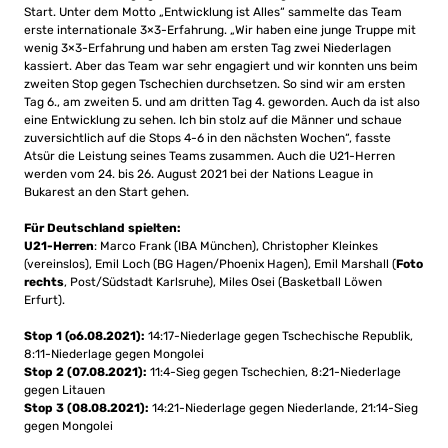
Start. Unter dem Motto „Entwicklung ist Alles“ sammelte das Team
erste internationale 3×3-Erfahrung. „Wir haben eine junge Truppe mit
wenig 3×3-Erfahrung und haben am ersten Tag zwei Niederlagen
kassiert. Aber das Team war sehr engagiert und wir konnten uns beim
zweiten Stop gegen Tschechien durchsetzen. So sind wir am ersten
Tag 6., am zweiten 5. und am dritten Tag 4. geworden. Auch da ist also
eine Entwicklung zu sehen. Ich bin stolz auf die Männer und schaue
zuversichtlich auf die Stops 4-6 in den nächsten Wochen“, fasste
Atsür die Leistung seines Teams zusammen. Auch die U21-Herren
werden vom 24. bis 26. August 2021 bei der Nations League in
Bukarest an den Start gehen.
Für Deutschland spielten:
U21-Herren
: Marco Frank (IBA München), Christopher Kleinkes
(vereinslos), Emil Loch (BG Hagen/Phoenix Hagen), Emil Marshall (
Foto
rechts
, Post/Südstadt Karlsruhe), Miles Osei (Basketball Löwen
Erfurt).
Stop 1 (o6.08.2021):
14:17-Niederlage gegen Tschechische Republik,
8:11-Niederlage gegen Mongolei
Stop 2 (07.08.2021):
11:4-Sieg gegen Tschechien, 8:21-Niederlage
gegen Litauen
Stop 3 (08.08.2021):
14:21-Niederlage gegen Niederlande, 21:14-Sieg
gegen Mongolei