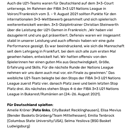
Auch die U21-Teams waren für Deutschland auf dem 3×3-Court
unterwegs. Im Rahmen der FIBA 3×3 U21 Nations League in
Voiron/Frankreich vom 3. – 9. August 2021 sollten Punkte für den
internationalen 3×3-Wettbewerb gesammelt und sich spielerisch
weiterentwickelt werden. 3×3-Diziplintrainer Christian Steinwerth
über die Leistung der U21-Damen in Frankreich: „Wir haben viel
dazugelernt und uns gut präsentiert. Defensiv waren wir insgesamt
stabil in unserer Leistung und auch offensiv haben wir eine gute
Performance gezeigt. Es war beeindruckend, wie sich die Mannschaft
seit dem Lehrgang in Frankfurt, bei dem sich alle zum ersten Mal
gesehen haben, entwickelt hat. Wir hatten offensiv von den
Spielerinnen her einen guten Mix aus Geschwindigkeit, Größe,
Erfahrung und Skills. Für die nächste Runde der Nations League
nehmen wir uns dann auch mal vor, ein Finale zu gewinnen.“ Das
weibliche U21-Team belegte bei den Stops der FIBA 3×3 U21 Nations
League zuerst Platz vier, danach Platz zwei und beim letzten Stop
Platz drei. Als nächstes stehen Stops 4-6 der FIBA 3×3 U21 Nations
League in Bukarest/Rumänien an (24.-26. August 2021).
Für Deutschland spielten
:
Amelie Kröner (
Foto links
, CityBasket Recklinghausen), Elisa Mevius
(Bender Baskets Grünberg/Team Mittelhessen), Emilia Tenbrock
(Columbus State University/USA), Selma Yesilova (BSG Basket
Ludwigsburg)