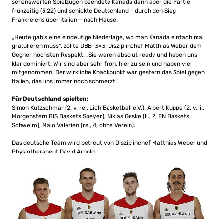
sehenswerten Spielzügen beendete Kanada dann aber die Partie
frühzeitig (5:22) und schickte Deutschland – durch den Sieg
Frankreichs über Italien – nach Hause.
„Heute gab’s eine eindeutige Niederlage, wo man Kanada einfach mal
gratulieren muss“, zollte DBB-3×3-Disziplinchef Matthias Weber dem
Gegner höchsten Respekt. „Sie waren absolut ready und haben uns
klar dominiert. Wir sind aber sehr froh, hier zu sein und haben viel
mitgenommen. Der wirkliche Knackpunkt war gestern das Spiel gegen
Italien, das uns immer noch schmerzt.“
Für Deutschland spielten:
Simon Kutzschmar (2. v. re., Lich Basketball e.V.), Albert Kuppe (2. v. li.,
Morgenstern BIS Baskets Speyer), Niklas Geske (li., 2, EN Baskets
Schwelm), Malo Valerien (re., 4, ohne Verein).
Das deutsche Team wird betreut von Disziplinchef Matthias Weber und
Physiotherapeut David Arnold.