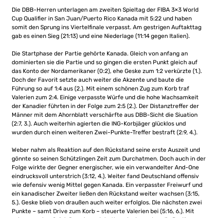
Die DBB-Herren unterlagen am zweiten Spieltag der FIBA 3×3 World
Cup Qualifier in San Juan/Puerto Rico Kanada mit 5:22 und haben
somit den Sprung ins Viertelfinale verpasst. Am gestrigen Auftakttag
gab es einen Sieg (21:13) und eine Niederlage (11:14 gegen Italien).
Die Startphase der Partie gehörte Kanada. Gleich von anfang an
dominierten sie die Partie und so gingen die ersten Punkt gleich auf
das Konto der Nordamerikaner (0:2), ehe Geske zum 1:2 verkürzte (1.).
Doch der Favorit setzte auch weiter die Akzente und baute die
Führung so auf 1:4 aus (2.). Mit einem schönen Zug zum Korb traf
Valerien zum 2:4. Einige verpasste Würfe und die hohe Wachsamkeit
der Kanadier führten in der Folge zum 2:5 (2.). Der Distanztreffer der
Männer mit dem Ahornblatt verschärfte aus DBB-Sicht die Siuation
(2:7, 3.). Auch weiterhin agierten die ING-Korbjäger glücklos und
wurden durch einen weiteren Zwei-Punkte-Treffer bestraft (2:9, 4.).
Weber nahm als Reaktion auf den Rückstand seine erste Auszeit und
gönnte so seinen Schützlingen Zeit zum Durchatmen. Doch auch in der
Folge wirkte der Gegner energischer, wie ein verwandelter And-One
eindrucksvoll unterstrich (3:12, 4.). Weiter fand Deutschland offensiv
wie defensiv wenig Mittel gegen Kanada. Ein verpasster Freiwurf und
ein kanadischer Zweiter ließen den Rückstand weiter wachsen (3:15,
5.). Geske blieb von draußen auch weiter erfolglos. Die nächsten zwei
Punkte – samt Drive zum Korb – steuerte Valerien bei (5:16, 6.). Mit