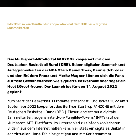
FANZONE.io veröffentlicht in Kooperation mit dem DBB neue Digitale
Sammelkarten
Das Multisport-NFT-Portal FANZONE kooperiert mit dem
Deutschen Basketball Bund (DBB). Neben digitalen Sammel- und
Autogrammkarten der NBA Stars Daniel Theis, Dennis Schröder
und den Brüdern Franz und Moritz Wagner können sich die Fans
auf tolle Gewinnchancen wie signierte Basketbälle oder sogar ein
Meet&Greet freuen. Der Launch ist für den 31. August 2022
geplant.
Zum Start der Basketball-Europameisterschaft EuroBasket 2022 am 1.
September 2022 kooperiert das Berliner Start-up FANZONE mit dem
Deutschen Basketball Bund (DBB ). Dieser lanciert neue digitale
Sammelkarten, sogenannte „Non-Fungible-Tokens“ (NFTs) auf der
Multisport-NFT-Plattform. Im Unterschied zu einfach kopierbaren
Bildern aus dem Internet halten Fans hier stets ein digitales Unikat in
der virtuellen Hand. Die einzigartigen und mit Seriennummer