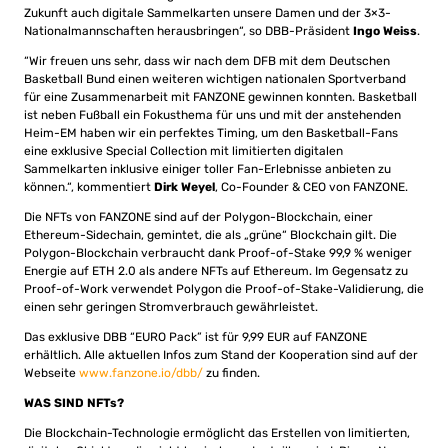
Zukunft auch digitale Sammelkarten unsere Damen und der 3×3-
Nationalmannschaften herausbringen“, so DBB-Präsident
Ingo Weiss
.
“Wir freuen uns sehr, dass wir nach dem DFB mit dem Deutschen
Basketball Bund einen weiteren wichtigen nationalen Sportverband
für eine Zusammenarbeit mit FANZONE gewinnen konnten. Basketball
ist neben Fußball ein Fokusthema für uns und mit der anstehenden
Heim-EM haben wir ein perfektes Timing, um den Basketball-Fans
eine exklusive Special Collection mit limitierten digitalen
Sammelkarten inklusive einiger toller Fan-Erlebnisse anbieten zu
können.“, kommentiert
Dirk Weyel
, Co-Founder & CEO von FANZONE.
Die NFTs von FANZONE sind auf der Polygon-Blockchain, einer
Ethereum-Sidechain, gemintet, die als „grüne“ Blockchain gilt. Die
Polygon-Blockchain verbraucht dank Proof-of-Stake 99,9 % weniger
Energie auf ETH 2.0 als andere NFTs auf Ethereum. Im Gegensatz zu
Proof-of-Work verwendet Polygon die Proof-of-Stake-Validierung, die
einen sehr geringen Stromverbrauch gewährleistet.
Das exklusive DBB “EURO Pack” ist für 9,99 EUR auf FANZONE
erhältlich. Alle aktuellen Infos zum Stand der Kooperation sind auf der
Webseite
www.fanzone.io/dbb/
zu finden.
WAS SIND NFTs?
Die Blockchain-Technologie ermöglicht das Erstellen von limitierten,