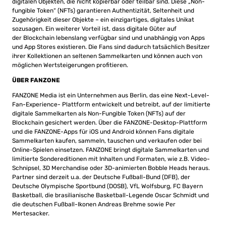
digitalen Objekten, die nicht kopierbar oder teilbar sind. Diese „Non-
fungible Token“ (NFTs) garantieren Authentizität, Seltenheit und
Zugehörigkeit dieser Objekte – ein einzigartiges, digitales Unikat
sozusagen. Ein weiterer Vorteil ist, dass digitale Güter auf
der Blockchain lebenslang verfügbar sind und unabhängig von Apps
und App Stores existieren. Die Fans sind dadurch tatsächlich Besitzer
ihrer Kollektionen an seltenen Sammelkarten und können auch von
möglichen Wertsteigerungen profitieren.
ÜBER FANZONE
FANZONE Media ist ein Unternehmen aus Berlin, das eine Next-Level-
Fan-Experience- Plattform entwickelt und betreibt, auf der limitierte
digitale Sammelkarten als Non-Fungible Token (NFTs) auf der
Blockchain gesichert werden. Über die FANZONE-Desktop-Plattform
und die FANZONE-Apps für iOS und Android können Fans digitale
Sammelkarten kaufen, sammeln, tauschen und verkaufen oder bei
Online-Spielen einsetzen. FANZONE bringt digitale Sammelkarten und
limitierte Sondereditionen mit Inhalten und Formaten, wie z.B. Video-
Schnipsel, 3D Merchandise oder 3D-animierten Bobble Heads heraus.
Partner sind derzeit u.a. der Deutsche Fußball-Bund (DFB), der
Deutsche Olympische Sportbund (DOSB), VfL Wolfsburg, FC Bayern
Basketball, die brasilianische Basketball-Legende Oscar Schmidt und
die deutschen Fußball-Ikonen Andreas Brehme sowie Per
Mertesacker.