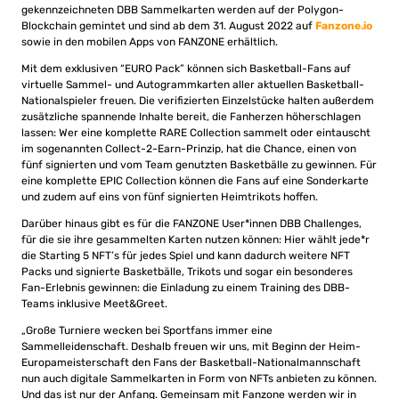
gekennzeichneten DBB Sammelkarten werden auf der Polygon-
Blockchain gemintet und sind ab dem 31. August 2022 auf
Fanzone.io
sowie in den mobilen Apps von FANZONE erhältlich.
Mit dem exklusiven “EURO Pack” können sich Basketball-Fans auf
virtuelle Sammel- und Autogrammkarten aller aktuellen Basketball-
Nationalspieler freuen. Die verifizierten Einzelstücke halten außerdem
zusätzliche spannende Inhalte bereit, die Fanherzen höherschlagen
lassen: Wer eine komplette RARE Collection sammelt oder eintauscht
im sogenannten Collect-2-Earn-Prinzip, hat die Chance, einen von
fünf signierten und vom Team genutzten Basketbälle zu gewinnen. Für
eine komplette EPIC Collection können die Fans auf eine Sonderkarte
und zudem auf eins von fünf signierten Heimtrikots hoffen.
Darüber hinaus gibt es für die FANZONE User*innen DBB Challenges,
für die sie ihre gesammelten Karten nutzen können: Hier wählt jede*r
die Starting 5 NFT’s für jedes Spiel und kann dadurch weitere NFT
Packs und signierte Basketbälle, Trikots und sogar ein besonderes
Fan-Erlebnis gewinnen: die Einladung zu einem Training des DBB-
Teams inklusive Meet&Greet.
„Große Turniere wecken bei Sportfans immer eine
Sammelleidenschaft. Deshalb freuen wir uns, mit Beginn der Heim-
Europameisterschaft den Fans der Basketball-Nationalmannschaft
nun auch digitale Sammelkarten in Form von NFTs anbieten zu können.
Und das ist nur der Anfang. Gemeinsam mit Fanzone werden wir in