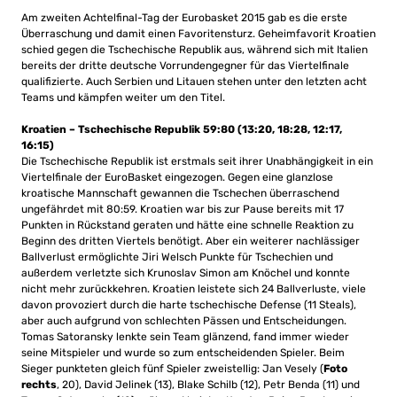
Am zweiten Achtelfinal-Tag der Eurobasket 2015 gab es die erste
Überraschung und damit einen Favoritensturz. Geheimfavorit Kroatien
schied gegen die Tschechische Republik aus, während sich mit Italien
bereits der dritte deutsche Vorrundengegner für das Viertelfinale
qualifizierte. Auch Serbien und Litauen stehen unter den letzten acht
Teams und kämpfen weiter um den Titel.
Kroatien – Tschechische Republik 59:80 (13:20, 18:28, 12:17,
16:15)
Die Tschechische Republik ist erstmals seit ihrer Unabhängigkeit in ein
Viertelfinale der EuroBasket eingezogen. Gegen eine glanzlose
kroatische Mannschaft gewannen die Tschechen überraschend
ungefährdet mit 80:59. Kroatien war bis zur Pause bereits mit 17
Punkten in Rückstand geraten und hätte eine schnelle Reaktion zu
Beginn des dritten Viertels benötigt. Aber ein weiterer nachlässiger
Ballverlust ermöglichte Jiri Welsch Punkte für Tschechien und
außerdem verletzte sich Krunoslav Simon am Knöchel und konnte
nicht mehr zurückkehren. Kroatien leistete sich 24 Ballverluste, viele
davon provoziert durch die harte tschechische Defense (11 Steals),
aber auch aufgrund von schlechten Pässen und Entscheidungen.
Tomas Satoransky lenkte sein Team glänzend, fand immer wieder
seine Mitspieler und wurde so zum entscheidenden Spieler. Beim
Sieger punkteten gleich fünf Spieler zweistellig: Jan Vesely (
Foto
rechts
, 20), David Jelinek (13), Blake Schilb (12), Petr Benda (11) und