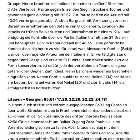
Gruppe. Heute brachten die Italiener mit einem „heißen“ Start ins
dritte Viertel der Partie gegen Israel den Sieg in trockene Tücher und
gewannen ganz eindeutig mit 82:52. Zur Pause hatten die Azzurri mit
40:30 vorne gelegen, aber Andrea Bargnani mit Verletzung verloren.
Daraufhin erhöhten sie den defensiven Druck enorm, zwangen die
Israelis zu frühen Ballverlusten und übernahmen mit einem 19:4-Lauf
endgültig die Kontrolle über die Partie. Italien traf elf von 29 Dreiern
und behauptete sich im Reboundduell mit 46:36 … eine gefährliche
Kombination, die heute zu viel für Israel war. Alessandro Gentile
(Foto)
war der überragende Akteur bei den Italienern. Er verteidigte stark
gegen Omri Casspi und erzielte 27 Punkte. Kann Italien seine aktuelle
Form konservieren, ist es für jede der verbliebenen Teams ein ganz
gefährlicher Gegner. Zumindest, wenn Bargnani wieder ins Geschehen
eingreifen kann. Neben Gentile punktete Marco Belinelli (14) bei Italien
am besten, bei Israel waren Gal Mekel (20) und Lior Eliyahu (14) die
erfolgreichsten Korbschützen.
Litauen – Georgien 85:81 (17:20, 22:20, 22:22, 24:19)
In einem auch statistisch extrem ausgeglichenen Spiel lag Georgien
über weite Strecken knapp in Front, ohne sich entscheidend absetzen
zu können. In der Schlussminute des dritten Viertels hieß es dann
62:56 für die Mannschaft um Dallas-Zugang Zaza Pachulia, eine
Vorentscheidung schien zu fallen. Aber Litauen schlug mit dem
überragenden Jonas Maciulis immer wieder zurück und so wurde die
vorab wenig beachtete Partie am späten Abend noch zu einem echten