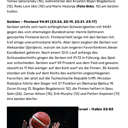
Tomas Satoransky (10), während bei den Kroaten Bojan Bogdanovic
(12), Roko Leni Ukic (10) und Mario Hezonja (
Foto links
, 10) am besten
trafen.
Serbien – Finnland 94:81 (23:24, 25:19, 23:21. 23:17)
Serbien setzte sich nach anfänglichen Schwierigkeiten mit 94:81
gegen das vom ehemaligen Bundestrainer Henrik Dettmann
gecoachte Finnland durch. Finnland hielt lange mit den Serben mit,
traf einige unerschrockene Würfe. Aber dann zeigten die Serben von
Aleksandar Djordjevic, warum sie zum engeren Favoritenkreis dieser
EuroBasket gehören. Nach einem 12:0-Lauf anfangs des
Schlussabschnitts gingen die Serben mit 91:72 in Führung, das Spiel
war entschieden. Serbien warf 59 Prozent aus dem Feld und gewann,
obwohl es 17 Mal weniger auf den Korb warf als die Finnen. 30 Assists
standen am Ende auf dem Konto des weiterhin ungeschlagenen
Favoriten, der jetzt auf die Tschechische Republik trifft. Miroslav
Raduljica führte den Sieger mit 27 Punkten an (Nemanja Bjelica 19,
Zoran Erceg 13, Bogdan Bogdanovic 10), die Finnen hatten in Sasu
Salin (26), Jamar Wilson (15), Erik Murphy (12) und Petteri Koponen (11)
ihre besten Werfer.
Israel – Italien 52:82