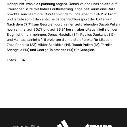
Höhepunkt, was die Spannung angeht. Jonas Valanciunas spielte auf
litauischer Seite mit hoher Foulbelastung lange Zeit kaum eine Rolle,
brachte sein Team drei Minuten vor dem Ende aber mit 74:71 in Front
und leitete somit den entscheidenden Schlussspurt der Balten ein.
Nach dem 79:71 kam Georgien durch einen aufdrehenden Jacob Pullen
noch einmal auf 80:79 und auf 83:81 heran, aber Litauen ließ sich den
Sieg nicht mehr nehmen. Jonas Maciulis (34), Paulius Jankunas (17)
und Mantas Kalnietis (11) erzielten die meisten Punkte für Litauen,
Zaza Pachulia (23), Viktor Sanikidze (14), Jacob Pullen (12), Tornike
Shengelia (10) und George Tsintsadze (10) für Georgien.
Fotos: FIBA