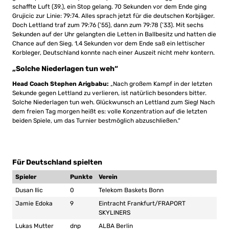
schaffte Luft (39.), ein Stop gelang. 70 Sekunden vor dem Ende ging
Grujicic zur Linie: 79:74. Alles sprach jetzt für die deutschen Korbjäger.
Doch Lettland traf zum 79:76 (’55), dann zum 79:78 (’33). Mit sechs
Sekunden auf der Uhr gelangten die Letten in Ballbesitz und hatten die
Chance auf den Sieg. 1,4 Sekunden vor dem Ende saß ein lettischer
Korbleger, Deutschland konnte nach einer Auszeit nicht mehr kontern.
„Solche Niederlagen tun weh“
Head Coach Stephen Arigbabu:
„Nach großem Kampf in der letzten
Sekunde gegen Lettland zu verlieren, ist natürlich besonders bitter.
Solche Niederlagen tun weh. Glückwunsch an Lettland zum Sieg! Nach
dem freien Tag morgen heißt es: volle Konzentration auf die letzten
beiden Spiele, um das Turnier bestmöglich abzuschließen.“
Für Deutschland spielten
Spieler
Punkte
Verein
Dusan Ilic
0
Telekom Baskets Bonn
Jamie Edoka
9
Eintracht Frankfurt/FRAPORT
SKYLINERS
Lukas Mutter
dnp
ALBA Berlin