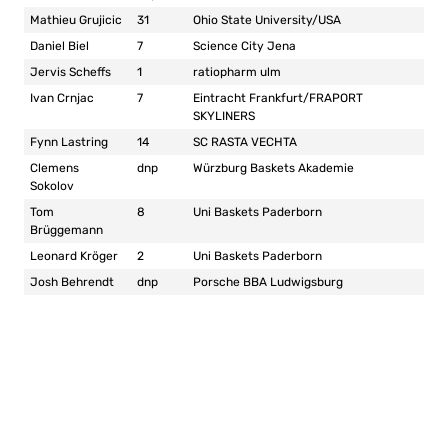
Mathieu Grujicic
31
Ohio State University/USA
Daniel Biel
7
Science City Jena
Jervis Scheffs
1
ratiopharm ulm
Ivan Crnjac
7
Eintracht Frankfurt/FRAPORT
SKYLINERS
Fynn Lastring
14
SC RASTA VECHTA
Clemens
dnp
Würzburg Baskets Akademie
Sokolov
Tom
8
Uni Baskets Paderborn
Brüggemann
Leonard Kröger
2
Uni Baskets Paderborn
Josh Behrendt
dnp
Porsche BBA Ludwigsburg