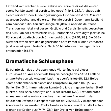
Lettland kam wacher aus der Kabine und erzielte direkt die ersten
sechs Punkte, zweimal durch „alley oops“ (44:43, 23.). Arigbabu sah
sich zu einer frühen Auszeit gezwungen. Erst nach fast drei Minuten
gelangen Deutschand die ersten Punkte durch Brüggemann. Lettland
kam nach vier Minuten zum Ausgleich (48:48), aber die deutsche
Transition war jetzt viel besser, Grujicic und Jervis Scheffs besorgten
das 55:50 an der Freiwurflinie (27.). Deutschland verteidigte jetzt seine
Führung akrobatisch durch Crnjac und Grujicic (59:51, 28.). Die DBB-
Auswahl attackierte den gegnerischen Korb immer wieder, verpasste
jetzt aber ein paar Freiwürfe. Nach 30 Minuten war noch gar nichts
entschieden (61:57).
Dramatische Schlussphase
Es bahnte sich das erste spannende Viertelfinale bei dieser
EuroBasket an. Wer anders als Grujicic besorgte das 63:57, Lettland
antwortete von „downtown“, Lastring ebenfalls (66:60, 32.). Beide
Teams schenkten sich nichts und kämpften um jeden Ball (68:63,
Daniel Biel, 34.). Immer wieder konnte Grujicic am gegnerischen Brett
punkten, das 72:65 besorgte er aus der Distanz (35.). Lettland hatte
einmal mehr eine Antwort und war nach einem Blackout in der
deutschen Defense kurz später wieder da: 72:71 (37.). Viel spannender
konnte es kaum werden. Edoka tankte sich durch und traf, die Letten
glichen per Dreier aus (74:74, 38.). Der Dreier von Brüggemann