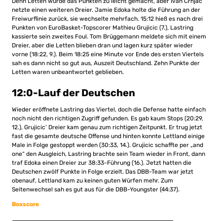
Denn Letten wurde das Punkten zu leicht gemacht, aber Ivan Crnjac
netzte einen weiteren Dreier. Jamie Edoka holte die Führung an der
Freiwurflinie zurück, sie wechselte mehrfach. 15:12 hieß es nach drei
Punkten von EuroBasket-Topscorer Mathieu Grujicic (7.), Lastring
kassierte sein zweites Foul. Tom Brüggemann meldete sich mit einem
Dreier, aber die Letten blieben dran und lagen kurz später wieder
vorne (18:22, 9.). Beim 18:25 eine Minute vor Ende des ersten Viertels
sah es dann nicht so gut aus, Auszeit Deutschland. Zehn Punkte der
Letten waren unbeantwortet geblieben.
12:0-Lauf der Deutschen
Wieder eröffnete Lastring das Viertel, doch die Defense hatte einfach
noch nicht den richtigen Zugriff gefunden. Es gab kaum Stops (20:29,
12.), Grujicic‘ Dreier kam genau zum richtigen Zeitpunkt. Er trug jetzt
fast die gesamte deutsche Offense und hinten konnte Lettland einige
Male in Folge gestoppt werden (30:33, 14.). Grujicic schaffte per „and
one“ den Ausgleich, Lastring brachte sein Team wieder in Front, dann
traf Edoka einen Dreier zur 38:33-Führung (16.). Jetzt hatten die
Deutschen zwölf Punkte in Folge erzielt. Das DBB-Team war jetzt
obenauf, Lettland kam zu keinen guten Würfen mehr. Zum
Seitenwechsel sah es gut aus für die DBB-Youngster (44:37).
Boxscore