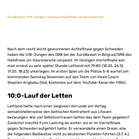
EuroBasket: U18-Jungen verpassen Halbfinale um Haaresbreite!
Nach dem recht leicht gewonnenen Achtelfinale gegen Schweden
haben die U18-Jungen des DBB bei der EuroBasket in Belgrad/SRB das
Halbfinale um Haaresbreite verpasst. Im heutigen Viertelfinale war
man erneut zu sehr später Stunde Lettland mit 79:80 (18:25, 26:12,
17:20, 18:23) unterlegen. Im ersten Spiel um die Plätze 5-8 wartet am
kommenden Samstag Slowenien auf das Team von Head Coach
Stephen Arigbabu (tbd, Kostenlos auf dem YouTube-Kanal der FIBA).
10:0-Lauf der Letten
Lettland hatte nach einer sieglosen Vorrunde am Vortag
sensationellerweise den baltischen Kontrahent aus Litauen
bezwungen. Wie viel Selbstvertrauen hatten das dem Team gegeben?
Zunächst machte Fynn Lastring da weiter, wo er im Viertelfinale
gegen Schweden aufgehört hatte: Er verwandelte einen Dreier, ehe
die folgenden Ballbesitze nicht zu deutschen Punkten führten (3:7, 4.).