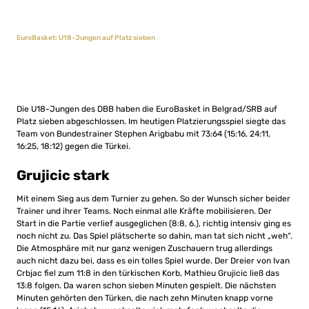
EuroBasket: U18-Jungen auf Platz sieben
Die U18-Jungen des DBB haben die EuroBasket in Belgrad/SRB auf
Platz sieben abgeschlossen. Im heutigen Platzierungsspiel siegte das
Team von Bundestrainer Stephen Arigbabu mit 73:64 (15:16, 24:11,
16:25, 18:12) gegen die Türkei.
Grujicic stark
Mit einem Sieg aus dem Turnier zu gehen. So der Wunsch sicher beider
Trainer und ihrer Teams. Noch einmal alle Kräfte mobilisieren. Der
Start in die Partie verlief ausgeglichen (8:8, 6.), richtig intensiv ging es
noch nicht zu. Das Spiel plätscherte so dahin, man tat sich nicht „weh“.
Die Atmosphäre mit nur ganz wenigen Zuschauern trug allerdings
auch nicht dazu bei, dass es ein tolles Spiel wurde. Der Dreier von Ivan
Crbjac fiel zum 11:8 in den türkischen Korb, Mathieu Grujicic ließ das
13:8 folgen. Da waren schon sieben Minuten gespielt. Die nächsten
Minuten gehörten den Türken, die nach zehn Minuten knapp vorne