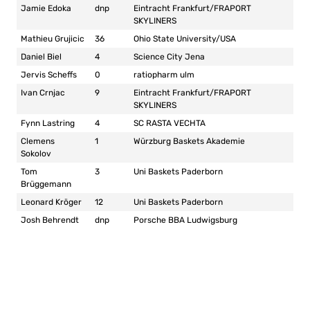
Jamie Edoka
dnp
Eintracht Frankfurt/FRAPORT
SKYLINERS
Mathieu Grujicic
36
Ohio State University/USA
Daniel Biel
4
Science City Jena
Jervis Scheffs
0
ratiopharm ulm
Ivan Crnjac
9
Eintracht Frankfurt/FRAPORT
SKYLINERS
Fynn Lastring
4
SC RASTA VECHTA
Clemens
1
Würzburg Baskets Akademie
Sokolov
Tom
3
Uni Baskets Paderborn
Brüggemann
Leonard Kröger
12
Uni Baskets Paderborn
Josh Behrendt
dnp
Porsche BBA Ludwigsburg