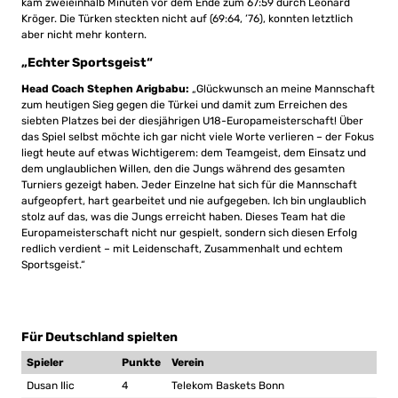
kam zweieinhalb Minuten vor dem Ende zum 67:59 durch Leonard
Kröger. Die Türken steckten nicht auf (69:64, ’76), konnten letztlich
aber nicht mehr kontern.
„Echter Sportsgeist“
Head Coach Stephen Arigbabu:
„Glückwunsch an meine Mannschaft
zum heutigen Sieg gegen die Türkei und damit zum Erreichen des
siebten Platzes bei der diesjährigen U18-Europameisterschaft! Über
das Spiel selbst möchte ich gar nicht viele Worte verlieren – der Fokus
liegt heute auf etwas Wichtigerem: dem Teamgeist, dem Einsatz und
dem unglaublichen Willen, den die Jungs während des gesamten
Turniers gezeigt haben. Jeder Einzelne hat sich für die Mannschaft
aufgeopfert, hart gearbeitet und nie aufgegeben. Ich bin unglaublich
stolz auf das, was die Jungs erreicht haben. Dieses Team hat die
Europameisterschaft nicht nur gespielt, sondern sich diesen Erfolg
redlich verdient – mit Leidenschaft, Zusammenhalt und echtem
Sportsgeist.“
Für Deutschland spielten
Spieler
Punkte
Verein
Dusan Ilic
4
Telekom Baskets Bonn