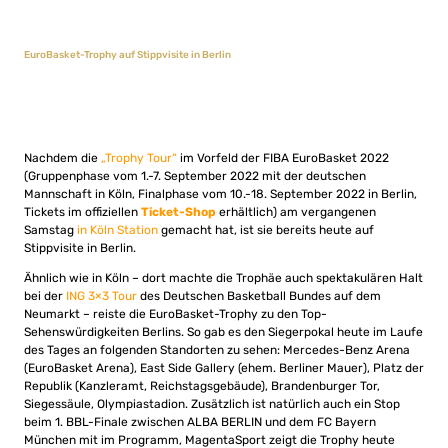
EuroBasket-Trophy auf Stippvisite in Berlin
Nachdem die
„Trophy Tour“
im Vorfeld der FIBA EuroBasket 2022
(Gruppenphase vom 1.-7. September 2022 mit der deutschen
Mannschaft in Köln, Finalphase vom 10.-18. September 2022 in Berlin,
Tickets im offiziellen
Ticket-Shop
erhältlich) am vergangenen
Samstag
in Köln Station
gemacht hat, ist sie bereits heute auf
Stippvisite in Berlin.
Ähnlich wie in Köln – dort machte die Trophäe auch spektakulären Halt
bei der
ING 3×3 Tour
des Deutschen Basketball Bundes auf dem
Neumarkt – reiste die EuroBasket-Trophy zu den Top-
Sehenswürdigkeiten Berlins. So gab es den Siegerpokal heute im Laufe
des Tages an folgenden Standorten zu sehen:
Mercedes-Benz Arena
(EuroBasket Arena), East Side Gallery (ehem. Berliner Mauer), Platz der
Republik (Kanzleramt, Reichstagsgebäude), Brandenburger Tor,
Siegessäule, Olympiastadion. Zusätzlich ist natürlich auch ein Stop
beim 1. BBL-Finale zwischen ALBA BERLIN und dem FC Bayern
München mit im Programm, MagentaSport zeigt die Trophy heute