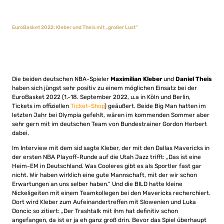
EuroBasket 2022: Kleber und Theis mit „großer Lust“
Die beiden deutschen NBA-Spieler
Maximilian Kleber
und
Daniel Theis
haben sich jüngst sehr positiv zu einem möglichen Einsatz bei der
EuroBasket 2022 (1.-18. September 2022, u.a in Köln und Berlin,
Tickets im offiziellen
Ticket-Shop
) geäußert. Beide Big Man hatten im
letzten Jahr bei Olympia gefehlt, wären im kommenden Sommer aber
sehr gern mit im deutschen Team von Bundestrainer Gordon Herbert
dabei.
Im Interview mit dem sid sagte Kleber, der mit den Dallas Mavericks in
der ersten NBA Playoff-Runde auf die Utah Jazz trifft: „Das ist eine
Heim-EM in Deutschland. Was Cooleres gibt es als Sportler fast gar
nicht. Wir haben wirklich eine gute Mannschaft, mit der wir schon
Erwartungen an uns selber haben.“ Und die BILD hatte kleine
Nickeligeiten mit einem Teamkollegen bei den Mavericks recherchiert.
Dort wird Kleber zum Aufeinandertreffen mit Slowenien und Luka
Doncic so zitiert: „Der Trashtalk mit ihm hat definitiv schon
angefangen, da ist er ja eh ganz groß drin. Bevor das Spiel überhaupt