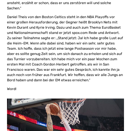
ansteht, erzählt er schon, dass er uns zerstören will und solche
Sachen.“
Daniel Theis von den Boston Celtics steht in den NBA Playoffs vor
einer großen Herausforderung, der Gegner heißt Brooklyn Nets mit
Kevin Durant und Kyrie Irving. Dazu und auch zum Thema EuroBasket
und Nationalmannschaft stand er jetzt spox.com Rede und Antwort.
Zu seiner Teilnahme sagte er: „Stand jetzt: Ja! Ich habe große Lust auf
die Heim-EM. Wenn alle dabei sind, haben wir ein sehr, sehr gutes
Team. Ich hoffe, dass ich jetzt eine lange Postseason vor mir habe,
aber es sollte genug Zeit sein, um sich danach zu erholen und sich auf
das Turnier vorzubereiten. Ich habe mich vor ein paar Wochen zum
ersten Mal mit Coach Gordon Herbert getroffen, als wir in San
Francisco waren. Das war ein sehr gutes Gespräch, ich kannte ihn ja
auch noch von früher aus Frankfurt. Wir hoffen, dass wir alle Jungs an
Bord haben und dann bei der EM etwas erreichen.“
Word!