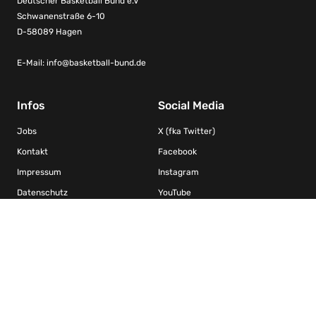
Deutscher Basketball Bund e.V
Schwanenstraße 6-10
D-58089 Hagen
E-Mail:
info@basketball-bund.de
Infos
Social Media
Jobs
X (fka Twitter)
Kontakt
Facebook
Impressum
Instagram
Datenschutz
YouTube
Kooperationen/Ligen
FIBA Basketball-Weltverband
DRS – Deutscher Rollstuhlsportverband Basketball
Nachwuchs Basketball Bundesliga / Jugend Basketball Bundesliga