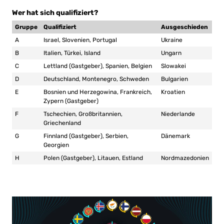
Wer hat sich qualifiziert?
Gruppe
Qualifiziert
Ausgeschieden
A
Israel, Slovenien, Portugal
Ukraine
B
Italien, Türkei, Island
Ungarn
C
Lettland (Gastgeber), Spanien, Belgien
Slowakei
D
Deutschland, Montenegro, Schweden
Bulgarien
E
Bosnien und Herzegowina, Frankreich,
Kroatien
Zypern (Gastgeber)
F
Tschechien, Großbritannien,
Niederlande
Griechenland
G
Finnland (Gastgeber), Serbien,
Dänemark
Georgien
H
Polen (Gastgeber), Litauen, Estland
Nordmazedonien