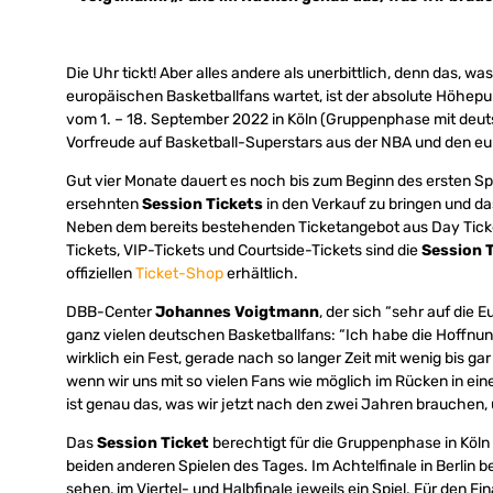
Die Uhr tickt! Aber alles andere als unerbittlich, denn das,
europäischen Basketballfans wartet, ist der absolute Höhepu
vom 1. – 18. September 2022 in Köln (Gruppenphase mit deutsc
Vorfreude auf Basketball-Superstars aus der NBA und den eur
Gut vier Monate dauert es noch bis zum Beginn des ersten Sp
ersehnten
Session Tickets
in den Verkauf zu bringen und d
Neben dem bereits bestehenden Ticketangebot aus Day Ticket
Tickets, VIP-Tickets und Courtside-Tickets sind die
Session 
offiziellen
Ticket-Shop
erhältlich.
DBB-Center
Johannes Voigtmann
, der sich “sehr auf die 
ganz vielen deutschen Basketballfans: “Ich habe die Hoffnung
wirklich ein Fest, gerade nach so langer Zeit mit wenig bis ga
wenn wir uns mit so vielen Fans wie möglich im Rücken in ei
ist genau das, was wir jetzt nach den zwei Jahren brauchen, 
Das
Session Ticket
berechtigt für die Gruppenphase in Köln
beiden anderen Spielen des Tages. Im Achtelfinale in Berlin 
sehen, im Viertel- und Halbfinale jeweils ein Spiel. Für den Fi