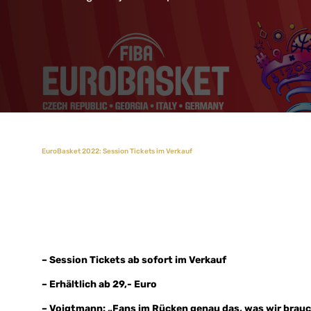
EuroBasket 2022: Session Tickets im Verkauf
– Session Tickets ab sofort im Verkauf
– Erhältlich ab 29,- Euro
– Voigtmann: „Fans im Rücken genau das, was wir brau