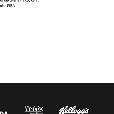
uf die „Fans im Rücken“.
oto: FIBA