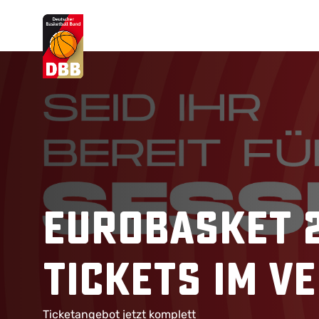
Suchvorschläge
Lorem Ipsum
Dolor Sit
Amet Valputo
EuroBasket 2
Tickets im V
Ticketangebot jetzt komplett