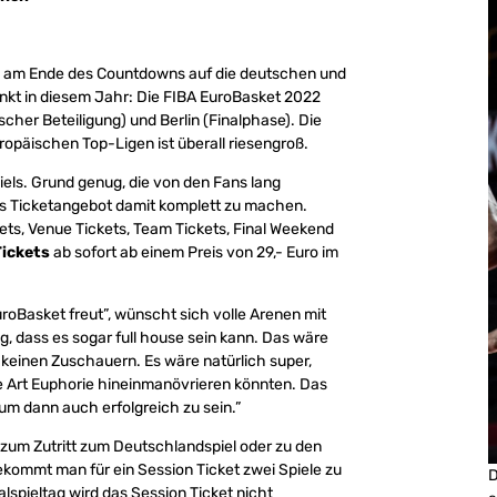
 was am Ende des Countdowns auf die deutschen und
nkt in diesem Jahr: Die FIBA EuroBasket 2022
her Beteiligung) und Berlin (Finalphase). Die
opäischen Top-Ligen ist überall riesengroß.
iels. Grund genug, die von den Fans lang
as Ticketangebot damit komplett zu machen.
s, Venue Tickets, Team Tickets, Final Weekend
Tickets
ab sofort ab einem Preis von 29,- Euro im
EuroBasket freut”, wünscht sich volle Arenen mit
, dass es sogar full house sein kann. Das wäre
r keinen Zuschauern. Es wäre natürlich super,
ne Art Euphorie hineinmanövrieren könnten. Das
um dann auch erfolgreich zu sein.”
 zum Zutritt zum Deutschlandspiel oder zu den
bekommt man für ein Session Ticket zwei Spiele zu
D
nalspieltag wird das Session Ticket nicht