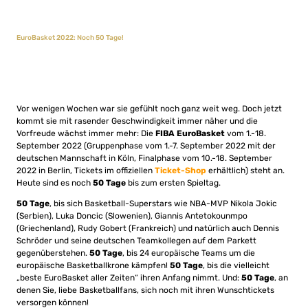
EuroBasket 2022: Noch 50 Tage!
Vor wenigen Wochen war sie gefühlt noch ganz weit weg. Doch jetzt
kommt sie mit rasender Geschwindigkeit immer näher und die
Vorfreude wächst immer mehr: Die
FIBA EuroBasket
vom 1.-18.
September 2022 (Gruppenphase vom 1.-7. September 2022 mit der
deutschen Mannschaft in Köln, Finalphase vom 10.-18. September
2022 in Berlin, Tickets im offiziellen
Ticket-Shop
erhältlich) steht an.
Heute sind es noch
50 Tage
bis zum ersten Spieltag.
50 Tage
, bis sich Basketball-Superstars wie NBA-MVP Nikola Jokic
(Serbien), Luka Doncic (Slowenien), Giannis Antetokounmpo
(Griechenland), Rudy Gobert (Frankreich) und natürlich auch Dennis
Schröder und seine deutschen Teamkollegen auf dem Parkett
gegenüberstehen.
50 Tage
, bis 24 europäische Teams um die
europäische Basketballkrone kämpfen!
50 Tage
, bis die vielleicht
„beste EuroBasket aller Zeiten“ ihren Anfang nimmt. Und:
50 Tage
, an
denen Sie, liebe Basketballfans, sich noch mit ihren Wunschtickets
versorgen können!