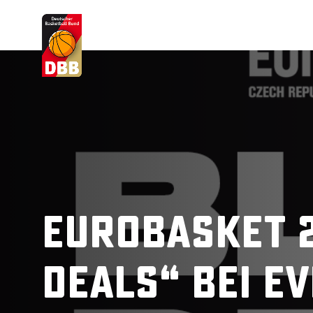
Suchvorschläge
Lorem Ipsum
Dolor Sit
Amet Valputo
EuroBasket 2
Deals“ bei E