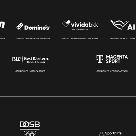
RTNER
OFFIZIELLER PREMIUM-PARTNER
OFFIZIELLER GESUNDHEITSPARTNER
OFFIZIELLER KREUZFAH
OFFIZIELLER HOTELPARTNER
OFFIZIELLER MEDIENPARTNER