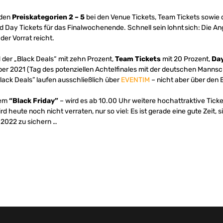
 den
Preiskategorien 2 – 5
bei den Venue Tickets, Team Tickets sowi
d Day Tickets für das Finalwochenende. Schnell sein lohnt sich: Die A
der Vorrat reicht.
er „Black Deals“ mit zehn Prozent,
Team Tickets
mit 20 Prozent,
Day
er 2021 (Tag des potenziellen Achtelfinales mit der deutschen Mannsc
Black Deals” laufen ausschließlich über
EVENTIM
– nicht aber über den
dem
“Black Friday”
– wird es ab 10.00 Uhr weitere hochattraktive Tick
heute noch nicht verraten, nur so viel: Es ist gerade eine gute Zeit, s
 2022 zu sichern …