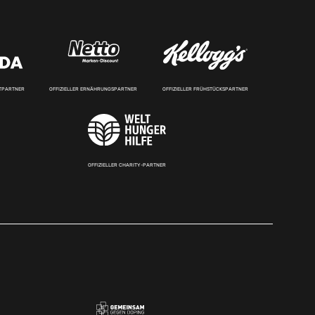
RTPARTNER
OFFIZIELLER ERNÄHRUNGSPARTNER
OFFIZIELLER FRÜHSTÜCKSPARTNER
OFFIZIELLER CHARITY-PARTNER