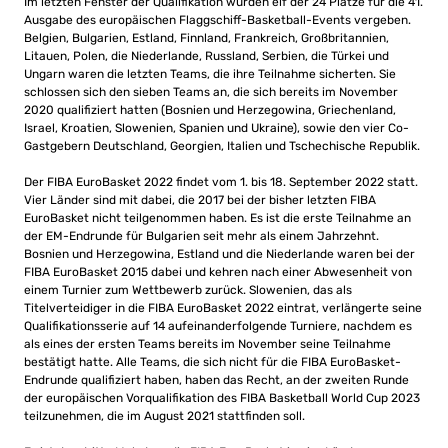
Im letzten Fenster der Qualifikation wurden elf der 24 Plätze für die 41.
Ausgabe des europäischen Flaggschiff-Basketball-Events vergeben.
Belgien, Bulgarien, Estland, Finnland, Frankreich, Großbritannien,
Litauen, Polen, die Niederlande, Russland, Serbien, die Türkei und
Ungarn waren die letzten Teams, die ihre Teilnahme sicherten. Sie
schlossen sich den sieben Teams an, die sich bereits im November
2020 qualifiziert hatten (Bosnien und Herzegowina, Griechenland,
Israel, Kroatien, Slowenien, Spanien und Ukraine), sowie den vier Co-
Gastgebern Deutschland, Georgien, Italien und Tschechische Republik.
Der FIBA ​​EuroBasket 2022 findet vom 1. bis 18. September 2022 statt.
Vier Länder sind mit dabei, die 2017 bei der bisher letzten FIBA
EuroBasket nicht teilgenommen haben. Es ist die erste Teilnahme an
der EM-Endrunde für Bulgarien seit mehr als einem Jahrzehnt.
Bosnien und Herzegowina, Estland und die Niederlande waren bei der
FIBA ​​EuroBasket 2015 dabei und kehren nach einer Abwesenheit von
einem Turnier zum Wettbewerb zurück. Slowenien, das als
Titelverteidiger in die FIBA ​​EuroBasket 2022 eintrat, verlängerte seine
Qualifikationsserie auf 14 aufeinanderfolgende Turniere, nachdem es
als eines der ersten Teams bereits im November seine Teilnahme
bestätigt hatte. Alle Teams, die sich nicht für die FIBA ​​EuroBasket-
Endrunde qualifiziert haben, haben das Recht, an der zweiten Runde
der europäischen Vorqualifikation des FIBA Basketball World Cup 2023
teilzunehmen, die im August 2021 stattfinden soll.