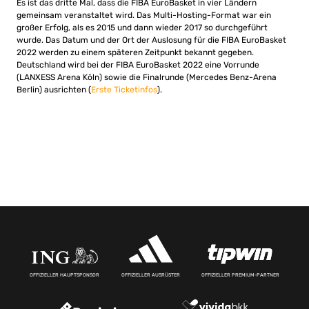
Es ist das dritte Mal, dass die FIBA EuroBasket in vier Ländern
gemeinsam veranstaltet wird. Das Multi-Hosting-Format war ein
großer Erfolg, als es 2015 und dann wieder 2017 so durchgeführt
wurde. Das Datum und der Ort der Auslosung für die FIBA ​​EuroBasket
2022 werden zu einem späteren Zeitpunkt bekannt gegeben.
Deutschland wird bei der FIBA EuroBasket 2022 eine Vorrunde
(LANXESS Arena Köln) sowie die Finalrunde (Mercedes Benz-Arena
Berlin) ausrichten (
Erste Ticketinfos
).
OFFIZIELLER HAUPTSPONSOR
OFFIZIELLER AUSRÜSTER
OFFIZIELLER PREMIUM-PARTNER