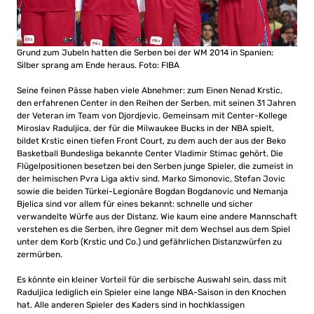
Grund zum Jubeln hatten die Serben bei der WM 2014 in Spanien:
Silber sprang am Ende heraus. Foto: FIBA
Seine feinen Pässe haben viele Abnehmer: zum Einen Nenad Krstic,
den erfahrenen Center in den Reihen der Serben, mit seinen 31 Jahren
der Veteran im Team von Djordjevic. Gemeinsam mit Center-Kollege
Miroslav Raduljica, der für die Milwaukee Bucks in der NBA spielt,
bildet Krstic einen tiefen Front Court, zu dem auch der aus der Beko
Basketball Bundesliga bekannte Center Vladimir Stimac gehört. Die
Flügelpositionen besetzen bei den Serben junge Spieler, die zumeist in
der heimischen Pvra Liga aktiv sind. Marko Simonovic, Stefan Jovic
sowie die beiden Türkei-Legionäre Bogdan Bogdanovic und Nemanja
Bjelica sind vor allem für eines bekannt: schnelle und sicher
verwandelte Würfe aus der Distanz. Wie kaum eine andere Mannschaft
verstehen es die Serben, ihre Gegner mit dem Wechsel aus dem Spiel
unter dem Korb (Krstic und Co.) und gefährlichen Distanzwürfen zu
zermürben.
Es könnte ein kleiner Vorteil für die serbische Auswahl sein, dass mit
Raduljica lediglich ein Spieler eine lange NBA-Saison in den Knochen
hat. Alle anderen Spieler des Kaders sind in hochklassigen