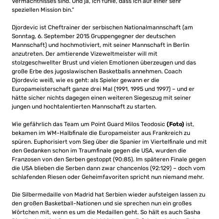
Vermächtnisses sind. Und ja, ich fühle, dass ich auf einer sehr
speziellen Mission bin.“
Djordevic ist Cheftrainer der serbischen Nationalmannschaft (am
Sonntag, 6. September 2015 Gruppengegner der deutschen
Mannschaft) und hochmotiviert, mit seiner Mannschaft in Berlin
anzutreten. Der amtierende Vizeweltmeister will mit
stolzgeschwellter Brust und vielen Emotionen überzeugen und das
große Erbe des jugoslawischen Basketballs annehmen. Coach
Djordevic weiß, wie es geht: als Spieler gewann er die
Europameisterschaft ganze drei Mal (1991, 1995 und 1997) – und er
hätte sicher nichts dagegen einen weiteren Siegeszug mit seiner
jungen und hochtalentierten Mannschaft zu starten.
Wie gefährlich das Team um Point Guard Milos Teodosic
(Foto)
ist,
bekamen im WM-Halbfinale die Europameister aus Frankreich zu
spüren. Euphorisiert vom Sieg über die Spanier im Viertelfinale und mit
den Gedanken schon im Traumfinale gegen die USA, wurden die
Franzosen von den Serben gestoppt (90:85). Im späteren Finale gegen
die USA blieben die Serben dann zwar chancenlos (92:129) – doch vom
schlafenden Riesen oder Geheimfavoriten spricht nun niemand mehr.
Die Silbermedaille von Madrid hat Serbien wieder aufsteigen lassen zu
den großen Basketball-Nationen und sie sprechen nun ein großes
Wörtchen mit, wenn es um die Medaillen geht. So hält es auch Sasha