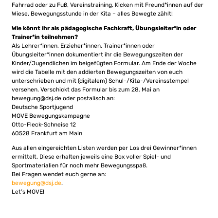
Fahrrad oder zu Fuß, Vereinstraining, Kicken mit Freund*innen auf der
Wiese, Bewegungsstunde in der Kita – alles Bewegte zählt!
Wie könnt ihr als pädagogische Fachkraft, Übungsleiter*in oder
Trainer*in teilnehmen?
Als Lehrer*innen, Erzieher*innen, Trainer*innen oder
Übungsleiter*innen dokumentiert ihr die Bewegungszeiten der
Kinder/Jugendlichen im beigefügten Formular. Am Ende der Woche
wird die Tabelle mit den addierten Bewegungszeiten von euch
unterschrieben und mit (digitalem) Schul-/Kita-/Vereinsstempel
versehen. Verschickt das Formular bis zum 28. Mai an
bewegung@dsj.de
oder postalisch an:
Deutsche Sportjugend
MOVE Bewegungskampagne
Otto-Fleck-Schneise 12
60528 Frankfurt am Main
Aus allen eingereichten Listen werden per Los drei Gewinner*innen
ermittelt. Diese erhalten jeweils eine Box voller Spiel- und
Sportmaterialien für noch mehr Bewegungsspaß.
Bei Fragen wendet euch gerne an:
bewegung@dsj.de
.
Let’s MOVE!