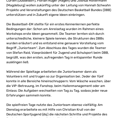
Cürten (Düsseldorf), Florian Rüger (Hagen) und Joshua Holtermann
(Magdeburg) wollen zukünftig unter der Leitung von Hannah Schwahn
Projekte und Veranstaltungen des Deutschen Basketball Bundes (DBB)
unterstützen und in Zukunft eigene Ideen einbringen.
Die Basketball-EM stellte für ein erstes Kennenlernen perfekte
Bedingungen dar: Schon am Anreisetag wurden im Rahmen eines
Workshops erste Ideen gesammelt. Die Teamer lernten sich durch
unterschiedliche, kleinere Spiele kennen, die Strukturen des DBBs
wurden erläutert und es entstand eine genauere Vorstellung vom
Begriff „Juniorteam“. Zum Abschluss des Tages wurden die Teamer
von Stefan Raid, Vizepräsident für Jugend und Schulsport beim DBB,
begrüßt, was den ersten, aufregenden Tag in entspannter Runde
ausklingen ließ.
Während der Spieltage arbeiteten die Juniorteamer dann als
Volunteers mit und trugen so zur Organisation bei. Jeder der fünf
konnte in alle Bereiche hineinschnuppern: Vom Wäsche waschen, über
die VIP-Betreuung, im Fanshop, beim Hallenmanagement oder am
Einlass: Die Aufgaben wechselten von Tag zu Tag, sodass jeder neue
Erfahrungen sammeln konnte.
Die spielfreien Tage nutzte das Juniorteam ebenso vielfältig: Am
Dienstag erarbeitete es mit Hilfe von Christian Krull von der
Deutschen Sportjugend (dsj) die nächsten Schritte und Projekte des