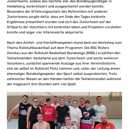
Juniorteams, sodass das nächste Ziel, das Bundesjugendlager in
Heidelberg, konkretisiert und ausgearbeitet werden konnte.
Besonders der Erfahrungsschatz des Referenten mit anderen
Juniorteams sorgte dafür, dass am Ende des Tages konkrete
Ergebnisse präsentiert wurden und sich das Juniorteam auf der
Grillparty der Volunteers mit konkreten Ideen und Projekten vorstellen
konnte und sogar vier Interessierte akquirierte.
Nach den Achtel- und Viertelfinalspielen stand dann ein Workshop zum
Thema Rollstuhlbasketball auf dem Programm: Die BSC Rollers
Zwickau aus der Rollstuhl Basketball Bundesliga (RBBL) erzählten den
Teilnehmenden, bestehend aus dem Juniorteam und sechs weiteren
Volunteers, zunächst spannende Auszüge aus ihrer Vereinshistorie,
ehe sie selbst im Rollstuhl Platz nahmen und, unter der Leitung dreier,
ehemaliger Bundesligaspieler, den Sport selbst ausprobierten. Trotz
zahlreicher Blasen an den Händen hatten die Teilnehmenden während
der insgesamt drei Stunden sehr viel Spaß.