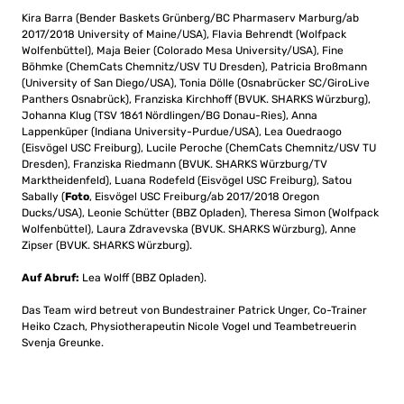
Kira Barra (Bender Baskets Grünberg/BC Pharmaserv Marburg/ab
2017/2018 University of Maine/USA), Flavia Behrendt (Wolfpack
Wolfenbüttel), Maja Beier (Colorado Mesa University/USA), Fine
Böhmke (ChemCats Chemnitz/USV TU Dresden), Patricia Broßmann
(University of San Diego/USA), Tonia Dölle (Osnabrücker SC/GiroLive
Panthers Osnabrück), Franziska Kirchhoff (BVUK. SHARKS Würzburg),
Johanna Klug (TSV 1861 Nördlingen/BG Donau-Ries), Anna
Lappenküper (Indiana University-Purdue/USA), Lea Ouedraogo
(Eisvögel USC Freiburg), Lucile Peroche (ChemCats Chemnitz/USV TU
Dresden), Franziska Riedmann (BVUK. SHARKS Würzburg/TV
Marktheidenfeld), Luana Rodefeld (Eisvögel USC Freiburg), Satou
Sabally (
Foto
, Eisvögel USC Freiburg/ab 2017/2018 Oregon
Ducks/USA), Leonie Schütter (BBZ Opladen), Theresa Simon (Wolfpack
Wolfenbüttel), Laura Zdravevska (BVUK. SHARKS Würzburg), Anne
Zipser (BVUK. SHARKS Würzburg).
Auf Abruf:
Lea Wolff (BBZ Opladen).
Das Team wird betreut von Bundestrainer Patrick Unger, Co-Trainer
Heiko Czach, Physiotherapeutin Nicole Vogel und Teambetreuerin
Svenja Greunke.