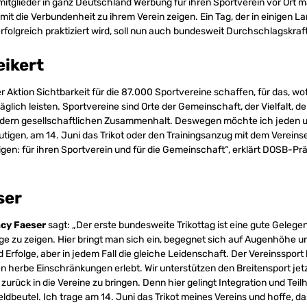
mitglieder in ganz Deutschland Werbung für ihren Sportverein vor Ort m
amit die Verbundenheit zu ihrem Verein zeigen. Ein Tag, der in einigen
rfolgreich praktiziert wird, soll nun auch bundesweit Durchschlagskraf
ikert
er Aktion Sichtbarkeit für die 87.000 Sportvereine schaffen, für das, wo
täglich leisten. Sportvereine sind Orte der Gemeinschaft, der Vielfalt, d
fördern gesellschaftlichen Zusammenhalt. Deswegen möchte ich jeden u
utigen, am 14. Juni das Trikot oder den Trainingsanzug mit dem Verein
igen: für ihren Sportverein und für die Gemeinschaft“, erklärt DOSB-Pr
ser
cy Faeser
sagt: „Der erste bundesweite Trikottag ist eine gute Gelegen
ge zu zeigen. Hier bringt man sich ein, begegnet sich auf Augenhöhe un
d Erfolge, aber in jedem Fall die gleiche Leidenschaft. Der Vereinssport 
herbe Einschränkungen erlebt. Wir unterstützen den Breitensport jetzt
urück in die Vereine zu bringen. Denn hier gelingt Integration und Tei
ldbeutel. Ich trage am 14. Juni das Trikot meines Vereins und hoffe, d