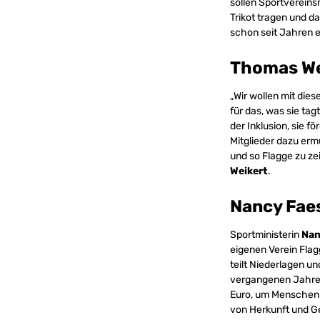
sollen Sportvereins
Trikot tragen und d
schon seit Jahren e
Thomas We
„Wir wollen mit dies
für das, was sie tag
der Inklusion, sie 
Mitglieder dazu erm
und so Flagge zu ze
Weikert
.
Nancy Fae
Sportministerin
Nan
eigenen Verein Flag
teilt Niederlagen un
vergangenen Jahren 
Euro, um Menschen z
von Herkunft und Ge