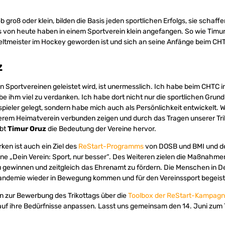
b groß oder klein, bilden die Basis jeden sportlichen Erfolgs, sie schaff
rs von heute haben in einem Sportverein klein angefangen. So wie Timur
tmeister im Hockey geworden ist und sich an seine Anfänge beim CHTH
z
den Sportvereinen geleistet wird, ist unermesslich. Ich habe beim CHTC in
 ihm viel zu verdanken. Ich habe dort nicht nur die sportlichen Grund
pieler gelegt, sondern habe mich auch als Persönlichkeit entwickelt. Wir
serem Heimatverein verbunden zeigen und durch das Tragen unserer Tr
ebt
Timur Oruz
die Bedeutung der Vereine hervor.
ken ist auch ein Ziel des
ReStart-Programms
von DOSB und BMI und de
„Dein Verein: Sport, nur besser“. Des Weiteren zielen die Maßnahmen
u gewinnen und zeitgleich das Ehrenamt zu fördern. Die Menschen in D
ndemie wieder in Bewegung kommen und für den Vereinssport begeist
n zur Bewerbung des Trikottags über die
Toolbox der ReStart-Kampag
auf ihre Bedürfnisse anpassen. Lasst uns gemeinsam den 14. Juni zum 