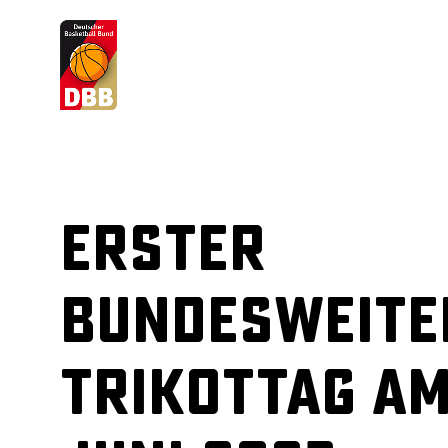
Suchvorschläge
Lorem Ipsum
Dolor Sit
Amet Valputo
Erster
bundesweite
Trikottag am