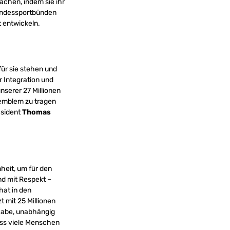
achen, indem sie ihr
 Landessportbünden
t entwickeln.
für sie stehen und
er Integration und
nserer 27 Millionen
semblem zu tragen
äsident
Thomas
heit, um für den
d mit Respekt ­–
hat in den
 mit 25 Millionen
lhabe, unabhängig
ass viele Menschen