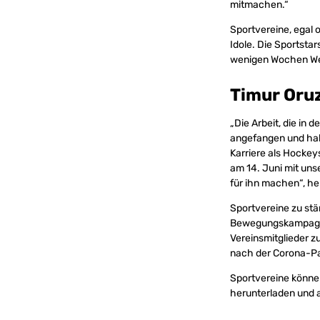
mitmachen.“
Sportvereine, egal o
Idole. Die Sportsta
wenigen Wochen Wel
Timur Oru
„Die Arbeit, die in 
angefangen und habe
Karriere als Hockeys
am 14. Juni mit un
für ihn machen“, h
Sportvereine zu stär
Bewegungskampagne 
Vereinsmitglieder z
nach der Corona-Pa
Sportvereine könne
herunterladen und 