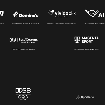
RTNER
OFFIZIELLER PREMIUM-PARTNER
OFFIZIELLER GESUNDHEITSPARTNER
OFFIZIELLER KREUZFAH
OFFIZIELLER HOTELPARTNER
OFFIZIELLER MEDIENPARTNER