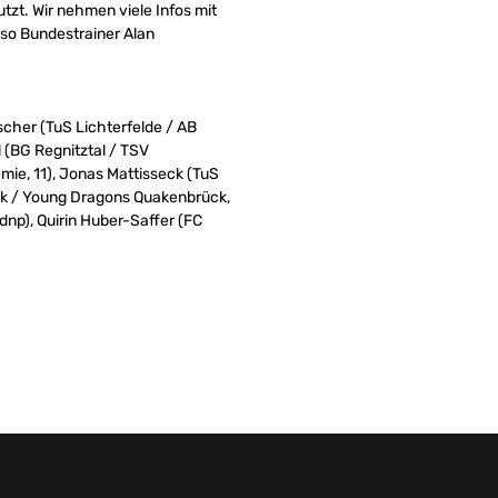
tzt. Wir nehmen viele Infos mit
, so Bundestrainer Alan
escher (TuS Lichterfelde / AB
 (BG Regnitztal / TSV
mie, 11), Jonas Mattisseck (TuS
ück / Young Dragons Quakenbrück,
np), Quirin Huber-Saffer (FC