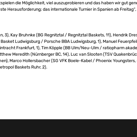
pielen die Möglichkeit, viel auszuprobieren und das haben wir gut genu
hste Herausforderung; das internationale Turnier in Spanien ab Freitag“
n, 3), Kay Bruhnke (BG Regnitztal / Regnitztal Baskets, 11), Hendrik Dr
G Basket Ludwigsburg / Porsche BBA Ludwigsburg, 1), Manuel Feuerpfeil
intracht Frankfurt, 1), Tim Köpple (BB Ulm/Neu-Ulm / ratiopharm akade
Matthew Meredith (Nürnberger BC, 14), Luc van Slooten (TSV Quakenbr
hen), Marco Hollersbacher (SG VFK Boele-Kabel / Phoenix Youngsters, d
tropol Baskets Ruhr, 2).