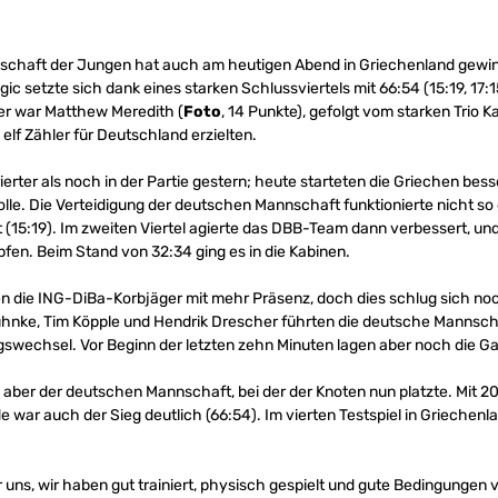
schaft der Jungen hat auch am heutigen Abend in Griechenland gewi
c setzte sich dank eines starken Schlussviertels mit 66:54 (15:19, 17:1
er war Matthew Meredith (
Foto
, 14 Punkte), gefolgt vom starken Trio 
 elf Zähler für Deutschland erzielten.
ter als noch in der Partie gestern; heute starteten die Griechen bes
lle. Die Verteidigung der deutschen Mannschaft funktionierte nicht so 
 (15:19). Im zweiten Viertel agierte das DBB-Team dann verbessert, un
en. Beim Stand von 32:34 ging es in die Kabinen.
 die ING-DiBa-Korbjäger mit mehr Präsenz, doch dies schlug sich noch
nke, Tim Köpple und Hendrik Drescher führten die deutsche Mannscha
gswechsel. Vor Beginn der letzten zehn Minuten lagen aber noch die G
 aber der deutschen Mannschaft, bei der der Knoten nun platzte. Mit 2
de war auch der Sieg deutlich (66:54). Im vierten Testspiel in Grieche
 uns, wir haben gut trainiert, physisch gespielt und gute Bedingungen