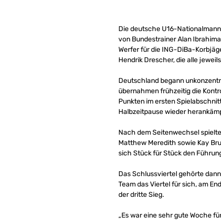
Die deutsche U16-Nationalmann
von Bundestrainer Alan Ibrahimagi
Werfer für die ING-DiBa-Korbjäg
Hendrik Drescher, die alle jeweils
Deutschland begann unkonzentrier
übernahmen frühzeitig die Kontro
Punkten im ersten Spielabschnitt
Halbzeitpause wieder herankämpf
Nach dem Seitenwechsel spielten
Matthew Meredith sowie Kay Bruh
sich Stück für Stück den Führun
Das Schlussviertel gehörte dann
Team das Viertel für sich, am En
der dritte Sieg.
„Es war eine sehr gute Woche für