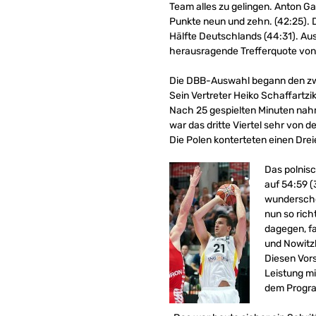
Team alles zu gelingen. Anton Ga
Punkte neun und zehn. (42:25). D
Hälfte Deutschlands (44:31). Au
herausragende Trefferquote von 
Die DBB-Auswahl begann den zwe
Sein Vertreter Heiko Schaffartzi
Nach 25 gespielten Minuten nahm
war das dritte Viertel sehr von
Die Polen konterteten einen Dre
Das polnisc
auf 54:59 (
wunderschön
nun so rich
dagegen, fa
und Nowitz
Diesen Vor
Leistung m
dem Progr