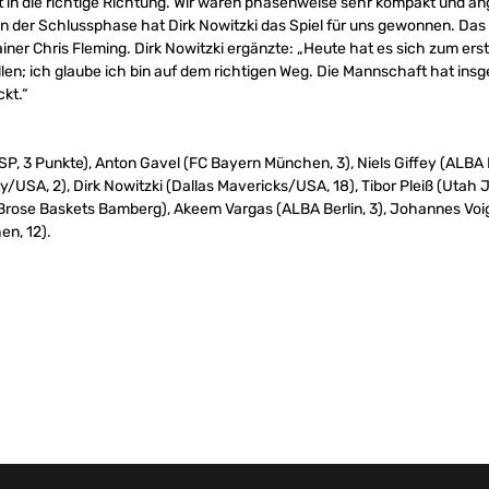
t in die richtige Richtung. Wir waren phasenweise sehr kompakt und an
 In der Schlussphase hat Dirk Nowitzki das Spiel für uns gewonnen. Das i
iner Chris Fleming. Dirk Nowitzki ergänzte: „Heute hat es sich zum erst
allen; ich glaube ich bin auf dem richtigen Weg. Die Mannschaft hat i
kt.“
, 3 Punkte), Anton Gavel (FC Bayern München, 3), Niels Giffey (ALBA Ber
y/USA, 2), Dirk Nowitzki (Dallas Mavericks/USA, 18), Tibor Pleiß (Utah 
a (Brose Baskets Bamberg), Akeem Vargas (ALBA Berlin, 3), Johannes 
en, 12).