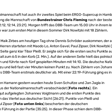
almannschaft hat auch ihr zweites Spiel beim ERGO-Supercup in Hamb
ang die Mannschaft von
Bundestrainer Chris Fleming
nach der beste
:12, 12:14, 23:21). Morgen trifft das DBB-Team um 15.00 Uhr in ihrem let
e war zum ersten Mal in diesem Sommer Dirk Nowitzki mit 18 Zählern.
aik Zirbes am heutigen Tag ohne Dennis Schröder auskommen, der a
rren starteten mit Maodo Lo, Anton Gavel, Paul Zipser, Dirk Nowitzki (
eite ganz klar Tibor Pleiß. Er zeigte sich für die ersten sechs Punkte a
ll zum 6:5 in den Korb (2. Min.). Auf der anderen Seite hielt das polni
 und führte nach fünf gespielten Minuten mit 14:10. Die deutsche Nat
 zu und ließ fast vier Minuten keinen Punkt zu. Nach Zählern von Joha
s DBB-Team erstmals deutlicher ab. Mit einer 22:19-Führung ging es in
n Hamann gestern wurden heute Sven Schultze und Jan Jagla in
l aus der Nationalmannschaft verabschiedet (
Foto rechts
). Ein
gut aufgelegten Johannes Voigtmann und die ersten Punkte des
n das Viertel aus deutscher Sicht (26:21). Punkte von Pleiß und
l Zipser (
Foto unten links
) bescherten der deutschen
e Führung in der Partie (35:25). In dieser Phase schien dem DBB-