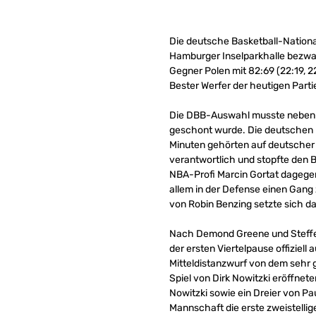
Die deutsche Basketball-Nation
Hamburger Inselparkhalle bezw
Gegner Polen mit 82:69 (22:19, 22
Bester Werfer der heutigen Parti
Die DBB-Auswahl musste neben M
geschont wurde. Die deutschen He
Minuten gehörten auf deutscher S
verantwortlich und stopfte den Ba
NBA-Profi Marcin Gortat dagegen
allem in der Defense einen Gang
von Robin Benzing setzte sich da
Nach Demond Greene und Steffe
der ersten Viertelpause offiziel
Mitteldistanzwurf von dem sehr 
Spiel von Dirk Nowitzki eröffnete
Nowitzki sowie ein Dreier von Pau
Mannschaft die erste zweistellig