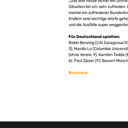
„Das war heute sicher ein Schrit
Situation bin ich sehr zufrieden.
meinte ein zufriedener Bundestra
Endlich sind wichtige Würfe gef
und die Ausfälle super weggestec
Für Deutschland spielten:
Robin Benzing (CAI Saragossa/ESP
3), Maodo Lo (Columbia Universit
(ohne Verein, 9), Karsten Tadd
6), Paul Zipser (FC Bayern Münch
Boxscore