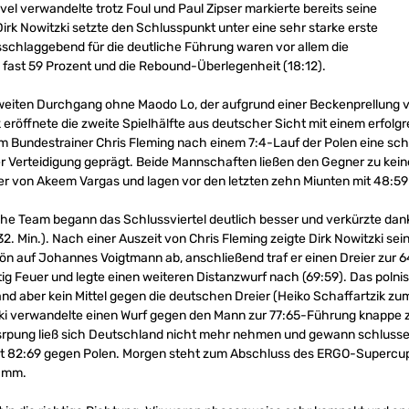
vel verwandelte trotz Foul und Paul Zipser markierte bereits seine
irk Nowitzki setzte den Schlusspunkt unter eine sehr starke erste
sschlaggebend für die deutliche Führung waren vor allem die
fast 59 Prozent und die Rebound-Überlegenheit (18:12).
iten Durchgang ohne Maodo Lo, der aufgrund einer Beckenprellung v
k eröffnete die zweite Spielhälfte aus deutscher Sicht mit einem erfolg
 Bundestrainer Chris Fleming nach einem 7:4-Lauf der Polen eine schn
 der Verteidigung geprägt. Beide Mannschaften ließen den Gegner zu ke
ier von Akeem Vargas und lagen vor den letzten zehn Miunten mit 48:59
he Team begann das Schlussviertel deutlich besser und verkürzte dank
32. Min.). Nach einer Auszeit von Chris Fleming zeigte Dirk Nowitzki sei
 auf Johannes Voigtmann ab, anschließend traf er einen Dreier zur 64
tig Feuer und legte einen weiteren Distanzwurf nach (69:59). Das polni
nd aber kein Mittel gegen die deutschen Dreier (Heiko Schaffartzik zum
ki verwandelte einen Wurf gegen den Mann zur 77:65-Führung knappe 
srpung ließ sich Deutschland nicht mehr nehmen und gewann schlussen
it 82:69 gegen Polen. Morgen steht zum Abschluss des ERGO-Supercups 
amm.