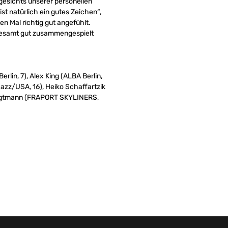
gesichts unserer personellen
st natürlich ein gutes Zeichen“,
en Mal richtig gut angefühlt.
nsgesamt gut zusammengespielt
lin, 7), Alex King (ALBA Berlin,
Jazz/USA, 16), Heiko Schaffartzik
Voigtmann (FRAPORT SKYLINERS,