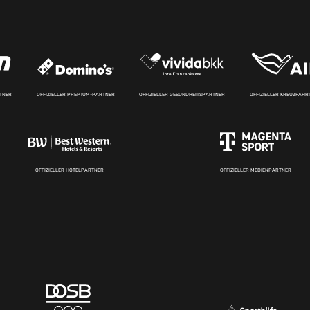
RTNER
OFFIZIELLER PREMIUM-PARTNER
OFFIZIELLER GESUNDHEITSPARTNER
OFFIZIELLER KREUZFAH
OFFIZIELLER HOTELPARTNER
OFFIZIELLER MEDIENPARTNER