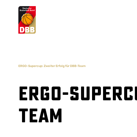
Suchvorschläge
Lorem Ipsum
Dolor Sit
Amet Valputo
ERGO-Supercup: Zweiter Erfolg für DBB-Team
ERGO-Supercu
Team