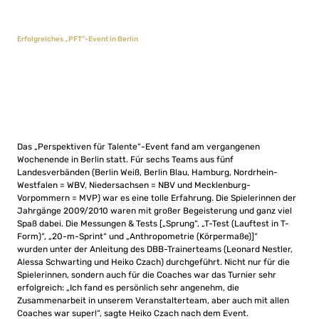
Erfolgreiches „PFT“-Event in Berlin
Das „Perspektiven für Talente“-Event fand am vergangenen
Wochenende in Berlin statt. Für sechs Teams aus fünf
Landesverbänden (Berlin Weiß, Berlin Blau, Hamburg, Nordrhein-
Westfalen = WBV, Niedersachsen = NBV und Mecklenburg-
Vorpommern = MVP) war es eine tolle Erfahrung. Die Spielerinnen der
Jahrgänge 2009/2010 waren mit großer Begeisterung und ganz viel
Spaß dabei. Die Messungen & Tests [
„Sprung“, „T-Test (Lauftest in T-
Form)“, „20-m-Sprint“ und „Anthropometrie (Körpermaße)]“
wurden
unter der Anleitung des DBB-Trainerteams (Leonard Nestler,
Alessa Schwarting und Heiko Czach) durchgeführt. Nicht nur für die
Spielerinnen, sondern auch für die Coaches war das Turnier sehr
erfolgreich: „Ich fand es persönlich sehr angenehm, die
Zusammenarbeit in unserem Veranstalterteam, aber auch mit allen
Coaches war super!“, sagte Heiko Czach nach dem Event.