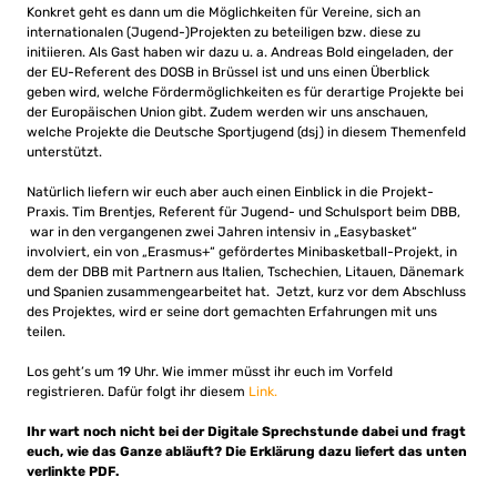
Konkret geht es dann um die Möglichkeiten für Vereine, sich an
internationalen (Jugend-)Projekten zu beteiligen bzw. diese zu
initiieren. Als Gast haben wir dazu u. a. Andreas Bold eingeladen, der
der EU-Referent des DOSB in Brüssel ist und uns einen Überblick
geben wird, welche Fördermöglichkeiten es für derartige Projekte bei
der Europäischen Union gibt. Zudem werden wir uns anschauen,
welche Projekte die Deutsche Sportjugend (dsj) in diesem Themenfeld
unterstützt.
Natürlich liefern wir euch aber auch einen Einblick in die Projekt-
Praxis. Tim Brentjes, Referent für Jugend- und Schulsport beim DBB,
war in den vergangenen zwei Jahren intensiv in „Easybasket“
involviert, ein von „Erasmus+“ gefördertes Minibasketball-Projekt, in
dem der DBB mit Partnern aus Italien, Tschechien, Litauen, Dänemark
und Spanien zusammengearbeitet hat. Jetzt, kurz vor dem Abschluss
des Projektes, wird er seine dort gemachten Erfahrungen mit uns
teilen.
Los geht’s um 19 Uhr. Wie immer müsst ihr euch im Vorfeld
registrieren. Dafür folgt ihr diesem
Link.
Ihr wart noch nicht bei der Digitale Sprechstunde dabei und fragt
euch, wie das Ganze abläuft? Die Erklärung dazu liefert das unten
verlinkte PDF.